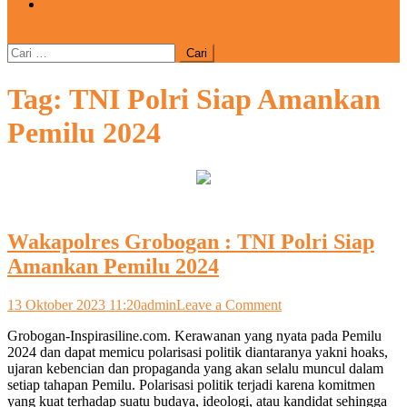
CATATAN
site mode button
Cari
untuk:
Tag:
TNI Polri Siap Amankan
Pemilu 2024
Wakapolres Grobogan : TNI Polri Siap
Amankan Pemilu 2024
on
13 Oktober 2023 11:20
admin
Leave a Comment
Wakapolres
Grobogan-Inspirasiline.com. Kerawanan yang nyata pada Pemilu
Grobogan
2024 dan dapat memicu polarisasi politik diantaranya yakni hoaks,
:
ujaran kebencian dan propaganda yang akan selalu muncul dalam
TNI
setiap tahapan Pemilu. Polarisasi politik terjadi karena komitmen
Polri
yang kuat terhadap suatu budaya, ideologi, atau kandidat sehingga
Siap