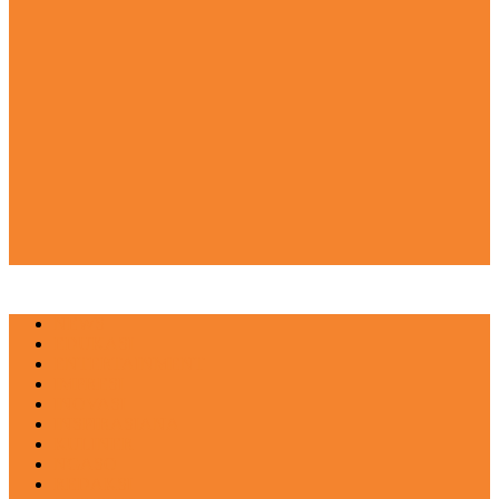
NEWS
EDUKASI
ENTERTAINMENT
IMPRESI
INOVASI
INSPIRASIANA
KULINER
NGASO
REDAKSI