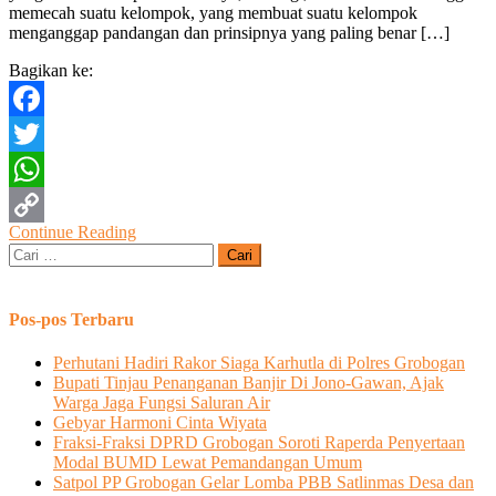
memecah suatu kelompok, yang membuat suatu kelompok
Amankan
menganggap pandangan dan prinsipnya yang paling benar […]
Pemilu
2024
Bagikan ke:
Facebook
Twitter
WhatsApp
Continue Reading
Copy
Cari
untuk:
Link
Pos-pos Terbaru
Perhutani Hadiri Rakor Siaga Karhutla di Polres Grobogan
Bupati Tinjau Penanganan Banjir Di Jono-Gawan, Ajak
Warga Jaga Fungsi Saluran Air
Gebyar Harmoni Cinta Wiyata
Fraksi-Fraksi DPRD Grobogan Soroti Raperda Penyertaan
Modal BUMD Lewat Pemandangan Umum
Satpol PP Grobogan Gelar Lomba PBB Satlinmas Desa dan