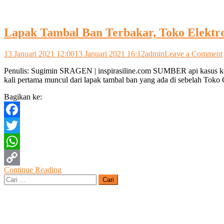
Lapak Tambal Ban Terbakar, Toko Elektr
13 Januari 2021 12:00
13 Januari 2021 16:12
admin
Leave a Comment
Penulis: Sugimin SRAGEN | inspirasiline.com SUMBER api kasus ke
kali pertama muncul dari lapak tambal ban yang ada di sebelah Toko
Bagikan ke:
Facebook
Twitter
WhatsApp
Continue Reading
Copy
Cari
untuk:
Link