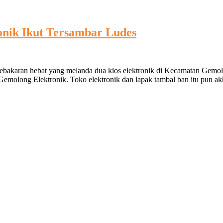
onik Ikut Tersambar Ludes
on
Lapak
bakaran hebat yang melanda dua kios elektronik di Kecamatan Gemolo
Tambal
 Gemolong Elektronik. Toko elektronik dan lapak tambal ban itu pun a
Ban
Terbakar,
Toko
Elektronik
Ikut
Tersambar
Ludes