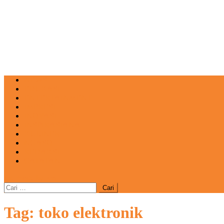
NEWS
EDUKASI
ENTERTAINMENT
IMPRESI
INOVASI
INSPIRASIANA
KULINER
NGASO
REDAKSI
CATATAN
site mode button
Cari
untuk:
Tag:
toko elektronik