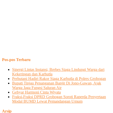
Pos-pos Terbaru
Sinergi Lintas Instansi, Brebes Siaga Lindungi Warga dari
Kekeringan dan Karhutla
Perhutani Hadiri Rakor Siaga Karhutla di Polres Grobogan
Bupati Tinjau Penanganan Banjir Di Jono-Gawan, Ajak
Warga Jaga Fungsi Saluran Air
Gebyar Harmoni Cinta Wiyata
Fraksi-Fraksi DPRD Grobogan Soroti Raperda Penyertaan
Modal BUMD Lewat Pemandangan Umum
Arsip