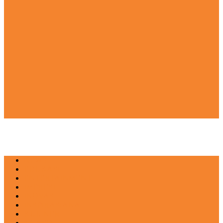
NEWS
EDUKASI
ENTERTAINMENT
IMPRESI
INOVASI
INSPIRASIANA
KULINER
NGASO