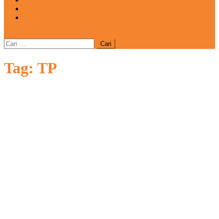
REDAKSI
CATATAN
site mode button
Cari
untuk:
Tag:
TP