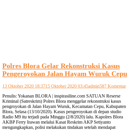
Polres Blora Gelar Rekonstruksi Kasus
Pengeroyokan Jalan Hayam Wuruk Cepu
pa
13 Oktober 2020 18:37
15 Oktober 2020 03:45
admin
587 Komentar
Po
Penulis: Yokanan BLORA | inspirasiline.com SATUAN Reserse
Bl
Kriminal (Satreskrim) Polres Blora menggelar rekonstruksi kasus
Ge
pengroyokan di Jalan Hayam Wuruk, Kecamatan Cepu, Kabupaten
Re
Blora, Selasa (13/10/2020). Kasus pengeroyokan di depan studio
K
Radio M9 itu terjadi pada Minggu (2/8/2020) lalu. Kapolres Blora
P
AKBP Ferry Irawan melalui Kasat Reskrim AKP Setiyanto
Ja
mengungkapkan, polisi melakukan tindakan setelah mendapat
H