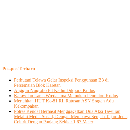
Pos-pos Terbaru
Perhutani Telawa Gelar Inspeksi Penggunaan B3 di
Persemaian Blok Karetan
Anggun Nugroho Plt Kadin Dikpora Kudus
Karawitan Laras Wredatama Memukau Penonton Kudus
Meriahkan HUT Ke-81 RI, Ratusan ASN Sragen Adu
Kekompakan
Polres Kendal Berhasil Menggagalkan Dua Aksi Tawuran
Melalui Media Sosial, Dengan Membawa Senjata Tajam Jenis
Celurit Dengan Panjang Sekitar 1,67 Meter