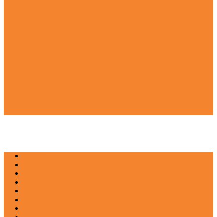
NEWS
EDUKASI
ENTERTAINMENT
IMPRESI
INOVASI
INSPIRASIANA
KULINER
NGASO