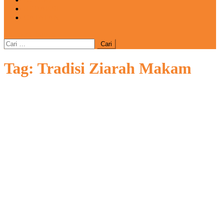
REDAKSI
CATATAN
site mode button
Cari
untuk:
Tag:
Tradisi Ziarah Makam