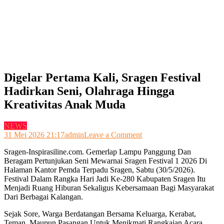
Digelar Pertama Kali, Sragen Festival
Hadirkan Seni, Olahraga Hingga
Kreativitas Anak Muda
NEWS
on
31 Mei 2026 21:17
admin
Leave a Comment
Digelar
Sragen-Inspirasiline.com. Gemerlap Lampu Panggung Dan
Pertama
Beragam Pertunjukan Seni Mewarnai Sragen Festival 1 2026 Di
Kali,
Halaman Kantor Pemda Terpadu Sragen, Sabtu (30/5/2026).
Sragen
Festival Dalam Rangka Hari Jadi Ke-280 Kabupaten Sragen Itu
Festival
Menjadi Ruang Hiburan Sekaligus Kebersamaan Bagi Masyarakat
Hadirkan
Dari Berbagai Kalangan.
Seni,
Olahraga
Sejak Sore, Warga Berdatangan Bersama Keluarga, Kerabat,
Hingga
Teman, Maupun Pasangan Untuk Menikmati Rangkaian Acara.