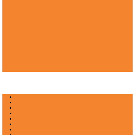
NEWS
EDUKASI
ENTERTAINMENT
IMPRESI
INOVASI
INSPIRASIANA
KULINER
NGASO