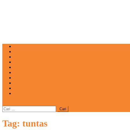
NEWS
EDUKASI
ENTERTAINMENT
IMPRESI
INOVASI
INSPIRASIANA
KULINER
NGASO
REDAKSI
CATATAN
site mode button
Cari
untuk:
Tag:
tuntas