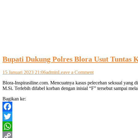
Bupati Dukung Polres Blora Usut Tuntas K
on
15 Januari 2023 21:06
admin
Leave a Comment
Bupati
Blora-Inspirasiline.com. Mencuatnya kasus pelecehan seksual yang d
Dukung
M.Si. Terlebih difabel korban dengan inisial “F” tersebut sampai me
Polres
Blora
Bagikan ke:
Usut
Tuntas
Kasus
Facebook
“Pelecehan
Seksual
Twitter
Difabel”
WhatsApp