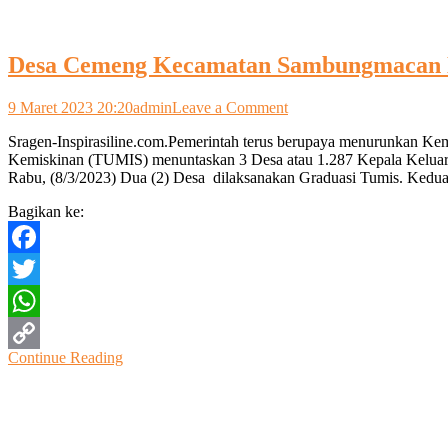
Desa Cemeng Kecamatan Sambungmacan D
on
9 Maret 2023 20:20
admin
Leave a Comment
Desa
Sragen-Inspirasiline.com.Pemerintah terus berupaya menurunkan Ke
Cemeng
Kemiskinan (TUMIS) menuntaskan 3 Desa atau 1.287 Kepala Keluarga
Kecamatan
Rabu, (8/3/2023) Dua (2) Desa dilaksanakan Graduasi Tumis. Kedu
Sambungmacan
Dan
Bagikan ke:
Kadipiro,
Kecamatan
Sambirejo
Facebook
Dinyatakan
Tuntas
Twitter
Kemiskinan
WhatsApp
Continue Reading
Copy
Link