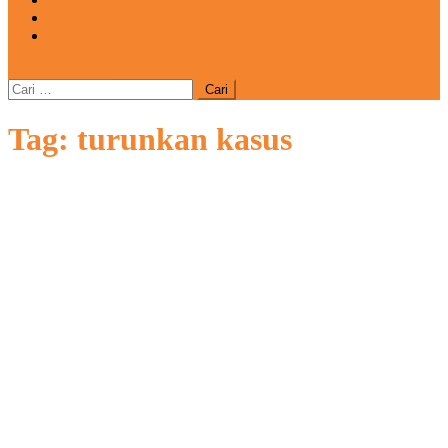
REDAKSI
CATATAN
site mode button
Cari
untuk:
Tag:
turunkan kasus