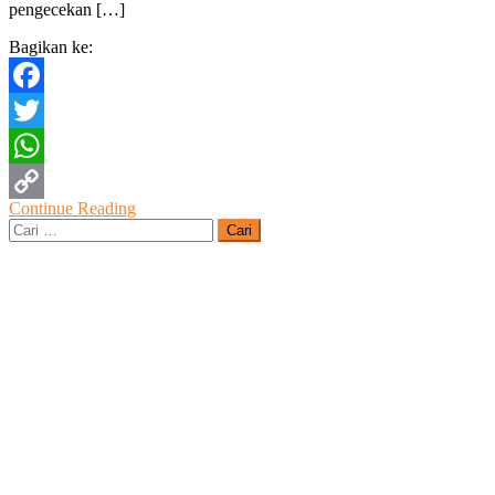
pengecekan […]
Bagikan ke:
Facebook
Twitter
WhatsApp
Continue Reading
Copy
Cari
untuk:
Link