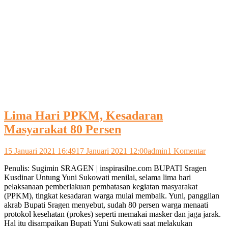
Lima Hari PPKM, Kesadaran
Masyarakat 80 Persen
pada
15 Januari 2021 16:49
17 Januari 2021 12:00
admin
1 Komentar
Lima
Penulis: Sugimin SRAGEN | inspirasilne.com BUPATI Sragen
Hari
Kusdinar Untung Yuni Sukowati menilai, selama lima hari
PPKM
pelaksanaan pemberlakuan pembatasan kegiatan masyarakat
Kesada
(PPKM), tingkat kesadaran warga mulai membaik. Yuni, panggilan
Masyar
akrab Bupati Sragen menyebut, sudah 80 persen warga menaati
80
protokol kesehatan (prokes) seperti memakai masker dan jaga jarak.
Persen
Hal itu disampaikan Bupati Yuni Sukowati saat melakukan