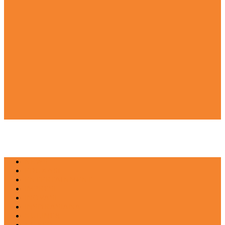
NEWS
EDUKASI
ENTERTAINMENT
IMPRESI
INOVASI
INSPIRASIANA
KULINER
NGASO