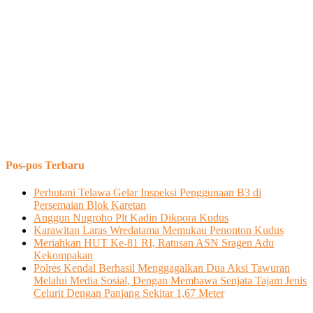
Pos-pos Terbaru
Perhutani Telawa Gelar Inspeksi Penggunaan B3 di
Persemaian Blok Karetan
Anggun Nugroho Plt Kadin Dikpora Kudus
Karawitan Laras Wredatama Memukau Penonton Kudus
Meriahkan HUT Ke-81 RI, Ratusan ASN Sragen Adu
Kekompakan
Polres Kendal Berhasil Menggagalkan Dua Aksi Tawuran
Melalui Media Sosial, Dengan Membawa Senjata Tajam Jenis
Celurit Dengan Panjang Sekitar 1,67 Meter