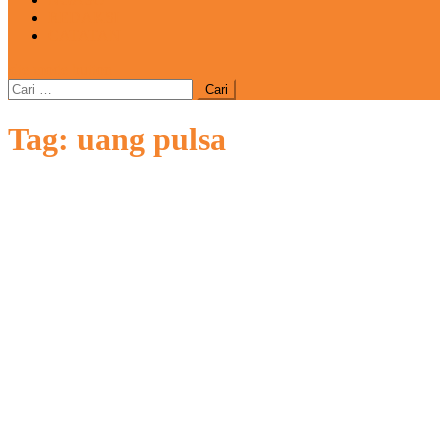
REDAKSI
CATATAN
site mode button
Cari
untuk:
Tag:
uang pulsa