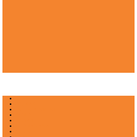
NEWS
EDUKASI
ENTERTAINMENT
IMPRESI
INOVASI
INSPIRASIANA
KULINER
NGASO