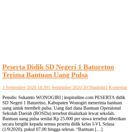
Peserta Didik SD Negeri 1 Baturetno
Terima Bantuan Uang Pulsa
pa
1 September 2020 18:39
1 September 2020 20:50
admin
1 Komentar
Pe
Penulis: Sukamto WONOGIRI | inspirailine.com PESERTA didik
Di
SD Negeri 1 Baturetno, Kabupaten Wonogiri menerima bantuan
S
uang untuk membeli pulsa. Uang dari dana Bantuan Operaional
Ne
Sekolah Daerah (BOSDa) tersebut disalurkan lewat sekolah.
1
Bantuan uang pulsa senilai Rp 25.000 per siswa tersebut diberikan
Ba
secara bergilir kepada semua peserta didik kelas I-VI, Selasa
Te
(1/9/2020), pukul 07.00 hingga selesai. “Bantuan […]
Ba