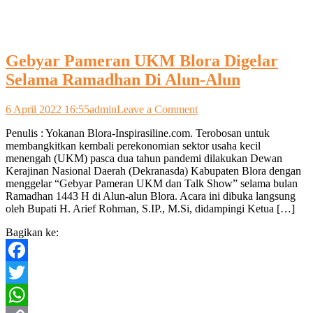
Gebyar Pameran UKM Blora Digelar
Selama Ramadhan Di Alun-Alun
on
6 April 2022 16:55
admin
Leave a Comment
Gebyar
Penulis : Yokanan Blora-Inspirasiline.com. Terobosan untuk
Pameran
membangkitkan kembali perekonomian sektor usaha kecil
UKM
menengah (UKM) pasca dua tahun pandemi dilakukan Dewan
Blora
Kerajinan Nasional Daerah (Dekranasda) Kabupaten Blora dengan
Digelar
menggelar “Gebyar Pameran UKM dan Talk Show” selama bulan
Selama
Ramadhan 1443 H di Alun-alun Blora. Acara ini dibuka langsung
Ramadhan
oleh Bupati H. Arief Rohman, S.IP., M.Si, didampingi Ketua […]
Di
Alun-
Bagikan ke:
Alun
Facebook
Twitter