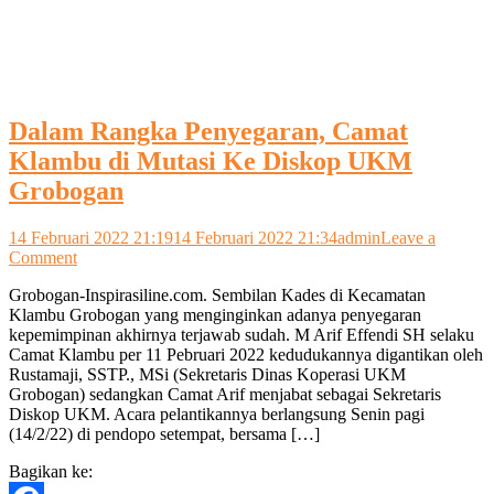
Dalam Rangka Penyegaran, Camat
Klambu di Mutasi Ke Diskop UKM
Grobogan
14 Februari 2022 21:19
14 Februari 2022 21:34
admin
Leave a
on
Comment
Dalam
Grobogan-Inspirasiline.com. Sembilan Kades di Kecamatan
Rangka
Klambu Grobogan yang menginginkan adanya penyegaran
Penyegaran,
kepemimpinan akhirnya terjawab sudah. M Arif Effendi SH selaku
Camat
Camat Klambu per 11 Pebruari 2022 kedudukannya digantikan oleh
Klambu
Rustamaji, SSTP., MSi (Sekretaris Dinas Koperasi UKM
di
Grobogan) sedangkan Camat Arif menjabat sebagai Sekretaris
Mutasi
Diskop UKM. Acara pelantikannya berlangsung Senin pagi
Ke
(14/2/22) di pendopo setempat, bersama […]
Diskop
UKM
Bagikan ke:
Grobogan