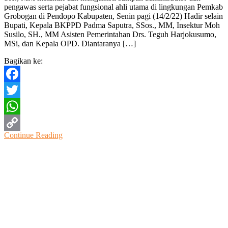
pengawas serta pejabat fungsional ahli utama di lingkungan Pemkab
dan
Grobogan di Pendopo Kabupaten, Senin pagi (14/2/22) Hadir selain
Mengambil
Bupati, Kepala BKPPD Padma Saputra, SSos., MM, Insektur Moh
Sumpah
Susilo, SH., MM Asisten Pemerintahan Drs. Teguh Harjokusumo,
13
MSi, dan Kepala OPD. Diantaranya […]
Pejabat
Pemkab
Bagikan ke:
Grobogan
Facebook
Twitter
WhatsApp
Continue Reading
Copy
Link