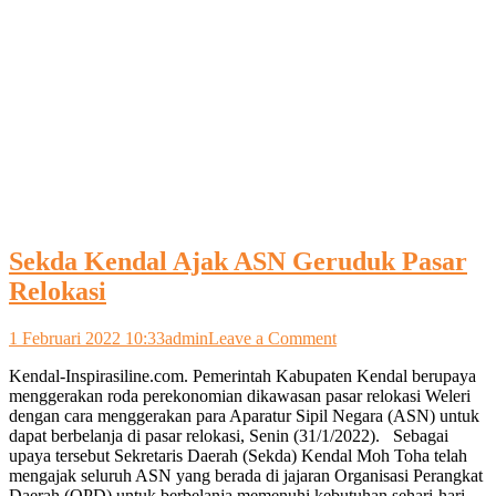
Sekda Kendal Ajak ASN Geruduk Pasar
Relokasi
on
1 Februari 2022 10:33
admin
Leave a Comment
Sekda
Kendal-Inspirasiline.com. Pemerintah Kabupaten Kendal berupaya
Kendal
menggerakan roda perekonomian dikawasan pasar relokasi Weleri
Ajak
dengan cara menggerakan para Aparatur Sipil Negara (ASN) untuk
ASN
dapat berbelanja di pasar relokasi, Senin (31/1/2022). Sebagai
Geruduk
upaya tersebut Sekretaris Daerah (Sekda) Kendal Moh Toha telah
Pasar
mengajak seluruh ASN yang berada di jajaran Organisasi Perangkat
Relokasi
Daerah (OPD) untuk berbelanja memenuhi kebutuhan sehari-hari