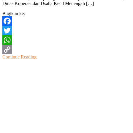
Dinas Koperasi dan Usaha Kecil Menengah […]
Hari
Koperasi
Bagikan ke:
Ke-
76
Facebook
Twitter
WhatsApp
Continue Reading
Copy
Link