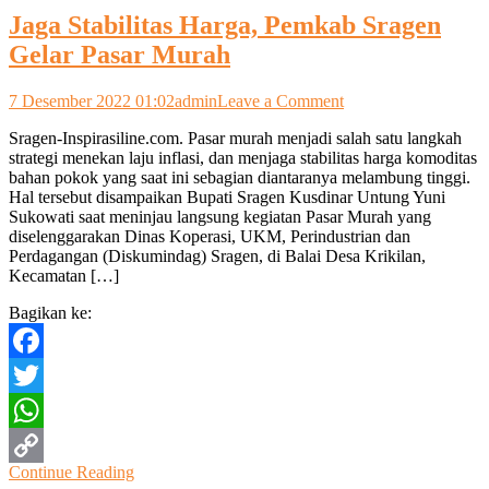
Jaga Stabilitas Harga, Pemkab Sragen
Gelar Pasar Murah
on
7 Desember 2022 01:02
admin
Leave a Comment
Jaga
Sragen-Inspirasiline.com. Pasar murah menjadi salah satu langkah
Stabilitas
strategi menekan laju inflasi, dan menjaga stabilitas harga komoditas
Harga,
bahan pokok yang saat ini sebagian diantaranya melambung tinggi.
Pemkab
Hal tersebut disampaikan Bupati Sragen Kusdinar Untung Yuni
Sragen
Sukowati saat meninjau langsung kegiatan Pasar Murah yang
Gelar
diselenggarakan Dinas Koperasi, UKM, Perindustrian dan
Pasar
Perdagangan (Diskumindag) Sragen, di Balai Desa Krikilan,
Murah
Kecamatan […]
Bagikan ke:
Facebook
Twitter
WhatsApp
Continue Reading
Copy