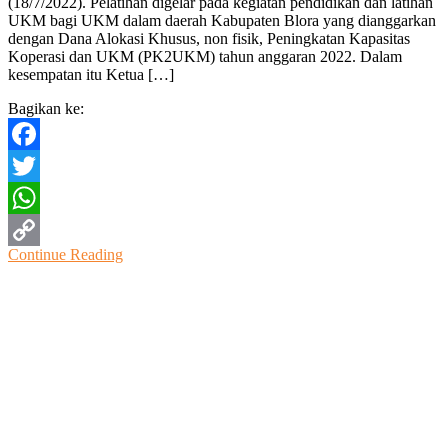
(18/7/2022). Pelatihan digelar pada kegiatan pendidikan dan latihan
Pelatihan
UKM bagi UKM dalam daerah Kabupaten Blora yang dianggarkan
Pembuatan
dengan Dana Alokasi Khusus, non fisik, Peningkatan Kapasitas
Kerajinan
Koperasi dan UKM (PK2UKM) tahun anggaran 2022. Dalam
Kain
kesempatan itu Ketua […]
Perca
Bagikan ke:
Facebook
Twitter
WhatsApp
Continue Reading
Copy
Link