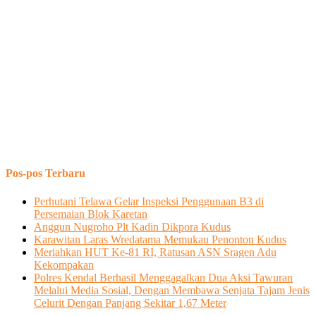
Pos-pos Terbaru
Perhutani Telawa Gelar Inspeksi Penggunaan B3 di
Persemaian Blok Karetan
Anggun Nugroho Plt Kadin Dikpora Kudus
Karawitan Laras Wredatama Memukau Penonton Kudus
Meriahkan HUT Ke-81 RI, Ratusan ASN Sragen Adu
Kekompakan
Polres Kendal Berhasil Menggagalkan Dua Aksi Tawuran
Melalui Media Sosial, Dengan Membawa Senjata Tajam Jenis
Celurit Dengan Panjang Sekitar 1,67 Meter