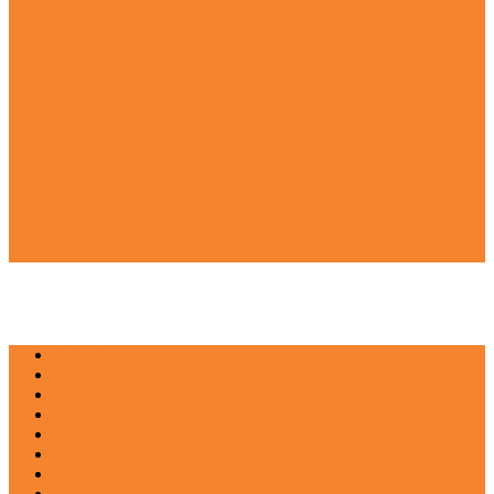
NEWS
EDUKASI
ENTERTAINMENT
IMPRESI
INOVASI
INSPIRASIANA
KULINER
NGASO