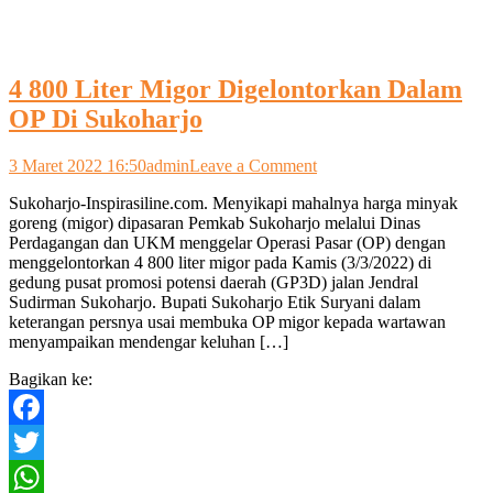
4 800 Liter Migor Digelontorkan Dalam
OP Di Sukoharjo
on
3 Maret 2022 16:50
admin
Leave a Comment
4
Sukoharjo-Inspirasiline.com. Menyikapi mahalnya harga minyak
800
goreng (migor) dipasaran Pemkab Sukoharjo melalui Dinas
Liter
Perdagangan dan UKM menggelar Operasi Pasar (OP) dengan
Migor
menggelontorkan 4 800 liter migor pada Kamis (3/3/2022) di
Digelontorkan
gedung pusat promosi potensi daerah (GP3D) jalan Jendral
Dalam
Sudirman Sukoharjo. Bupati Sukoharjo Etik Suryani dalam
OP
keterangan persnya usai membuka OP migor kepada wartawan
Di
menyampaikan mendengar keluhan […]
Sukoharjo
Bagikan ke:
Facebook
Twitter