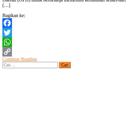
[…]
Bagikan ke:
Facebook
Twitter
WhatsApp
Continue Reading
Copy
Cari
untuk:
Link