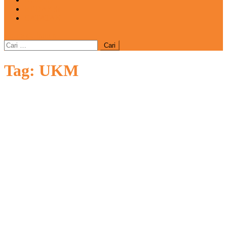
REDAKSI
CATATAN
site mode button
Cari
untuk:
Tag:
UKM