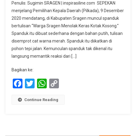
Penulis: Sugimin SRAGEN | inspirasiline.com SEPEKAN
Jelang
menjelang Pemilihan Kepala Daerah (Pilkada), 9 Desember
Pilkada
2020 mendatang, di Kabupaten Sragen muncul spanduk
Sragen,
bertulisan “Warga Sragen Menolak Keras Kotak Kosong.”
Muncul
Spanduk
Spanduk itu dibuat sederhana dengan bahan putih, tulisan
“Tolak
disemprot cat warna merah. Spanduk itu diikatkan di
Kotak
pohon tepi jalan. Kemunculan spanduk tak dikenal itu
Kosong”
langsung memantik reaksi dari […]
Bagikan ke:
Facebook
Twitter
WhatsApp
Copy
Link
Continue Reading