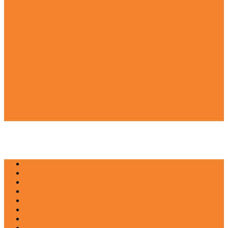
NEWS
EDUKASI
ENTERTAINMENT
IMPRESI
INOVASI
INSPIRASIANA
KULINER
NGASO