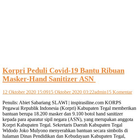
Korpri Peduli Covid-19 Bantu Ribuan
Masker-Hand Sanitizer ASN
pad
12 Oktober 2020 15:09
15 Oktober 2020 03:22
admin
15 Komentar
Kor
Penulis: Abiet Sabariang SLAWI | inspirasiline.com KORPS
Ped
Pegawai Republik Indonesia (Korpri) Kabupaten Tegal memberikan
Cov
bantuan berupa 18.200 masker dan 9.100 botol hand sanitizer
19
kepada para aparatur sipil negara (ASN), yang merupakan anggota
Ban
Korpri Kabupaten Tegal. Sekretaris Daerah Kabupaten Tegal
Rib
Widodo Joko Mulyono menyerahkan bantuan secara simbolis di
Mas
halaman Dinas Pendidikan dan Kebudayaan Kabupaten Tegal,
Ha