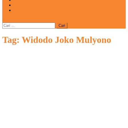
REDAKSI
CATATAN
site mode button
Cari
untuk:
Tag:
Widodo Joko Mulyono