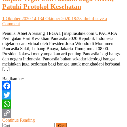
Patuhi Protokol Kesehatan
1 Oktober 2020 14:13
4 Oktober 2020 18:28
admin
Leave a
on
Comment
Bupati
Penulis: Abiet Abariang TEGAL | inspirasiline.com UPACARA
Tegal
Peringatan Hari Kesaktian Pancasila 2020 Republik Indonesia
Umi
digelar secara virtual oleh Presiden Joko Widodo di Monumen
Azizah:
Pancasila Sakti, Lubang Buaya, Jakarta Timur, mulai 08.00.
Jaga
Presiden Jokowi menyampaikan arti penting Pancasila bagi bangsa
NKRI,
dan negara Indonesia. Pancasila bukan sekadar ideologi bangsa,
Patuhi
melainkan juga pedoman bagi bangsa untuk menghadapi berbagai
Protokol
[…]
Kesehatan
Bagikan ke:
Facebook
Twitter
WhatsApp
Continue Reading
Copy
Cari