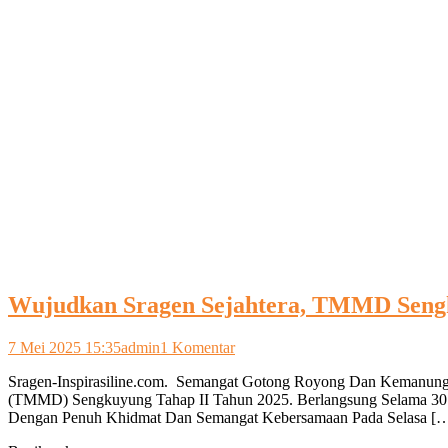
Wujudkan Sragen Sejahtera, TMMD Sengk
pada
7 Mei 2025 15:35
admin
1 Komentar
Wujudkan
Sragen-Inspirasiline.com. Semangat Gotong Royong Dan Kemanung
Sragen
(TMMD) Sengkuyung Tahap II Tahun 2025. Berlangsung Selama 30 H
Sejahtera,
Dengan Penuh Khidmat Dan Semangat Kebersamaan Pada Selasa [
TMMD
Sengkuyung