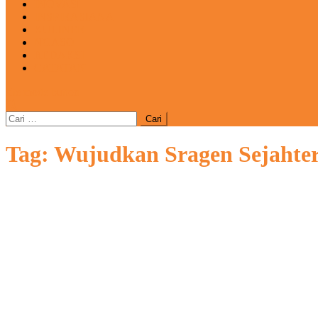
INOVASI
INSPIRASIANA
KULINER
NGASO
REDAKSI
CATATAN
site mode button
Cari
untuk:
Tag:
Wujudkan Sragen Sejahte