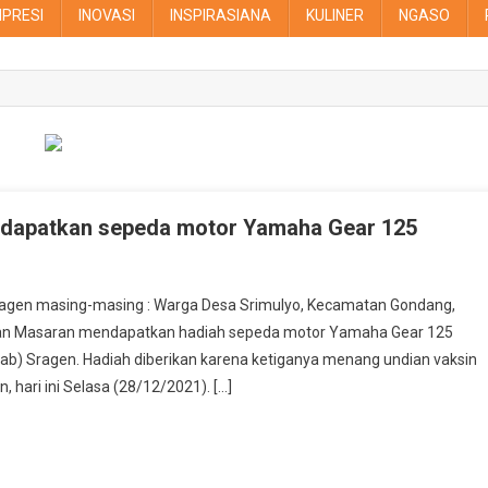
MPRESI
INOVASI
INSPIRASIANA
KULINER
NGASO
ndapatkan sepeda motor Yamaha Gear 125
da
a
Sragen masing-masing : Warga Desa Srimulyo, Kecamatan Gondang,
rga
an Masaran mendapatkan hadiah sepeda motor Yamaha Gear 125
ab) Sragen. Hadiah diberikan karena ketiganya menang undian vaksin
bupaten
, hari ini Selasa (28/12/2021). […]
agen
ndapatkan
peda
tor
maha