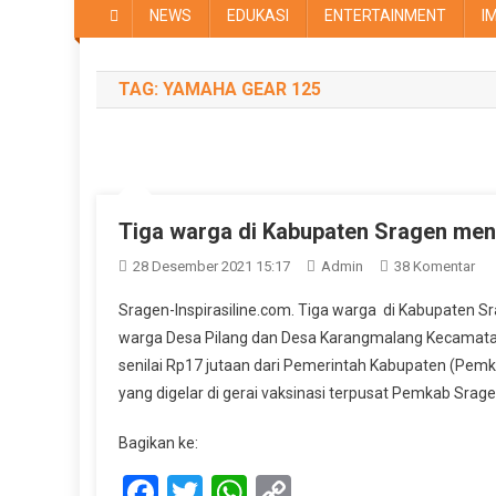
NEWS
EDUKASI
ENTERTAINMENT
I
TAG:
YAMAHA GEAR 125
Tiga warga di Kabupaten Sragen me
Pa
28 Desember 2021 15:17
Admin
38 Komentar
Tig
Sragen-Inspirasiline.com. Tiga warga di Kabupaten 
Wa
warga Desa Pilang dan Desa Karangmalang Kecamat
Di
senilai Rp17 jutaan dari Pemerintah Kabupaten (Pemk
Ka
yang digelar di gerai vaksinasi terpusat Pemkab Sragen
Sr
Me
Bagikan ke:
Se
Mo
Facebook
Twitter
WhatsApp
Copy
Ya