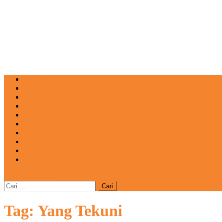
NEWS
EDUKASI
ENTERTAINMENT
IMPRESI
INOVASI
INSPIRASIANA
KULINER
NGASO
REDAKSI
CATATAN
site mode button
Cari
untuk:
Tag:
Yang Tekuni