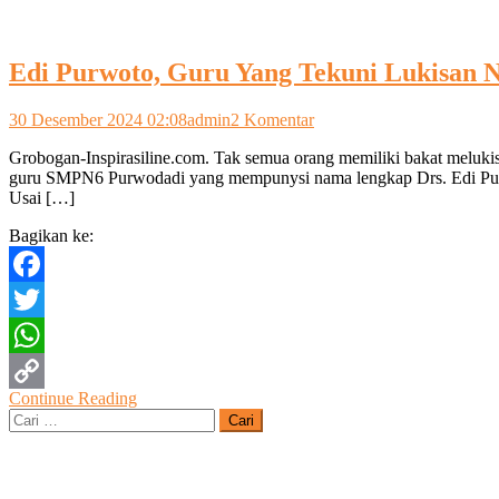
Edi Purwoto, Guru Yang Tekuni Lukisan Na
pada
30 Desember 2024 02:08
admin
2 Komentar
Edi
Grobogan-Inspirasiline.com. Tak semua orang memiliki bakat melukis 
Purwoto,
guru SMPN6 Purwodadi yang mempunysi nama lengkap Drs. Edi Purwot
Guru
Usai […]
Yang
Tekuni
Bagikan ke:
Lukisan
Naturalistik
Facebook
Twitter
WhatsApp
Continue Reading
Copy
Cari
untuk:
Link