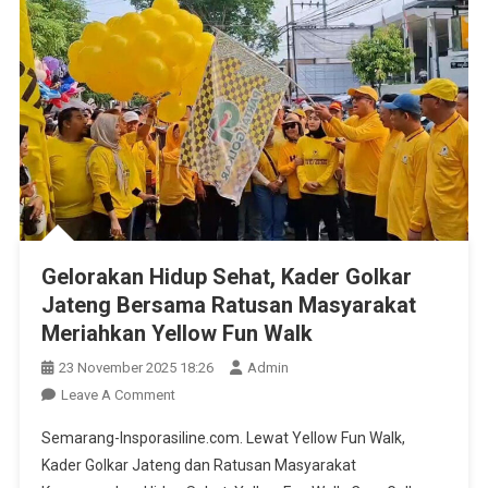
Gelorakan Hidup Sehat, Kader Golkar
Jateng Bersama Ratusan Masyarakat
Meriahkan Yellow Fun Walk
23 November 2025 18:26
Admin
On
Leave A Comment
Gelorakan
Semarang-Insporasiline.com. Lewat Yellow Fun Walk,
Hidup
Kader Golkar Jateng dan Ratusan Masyarakat
Sehat,