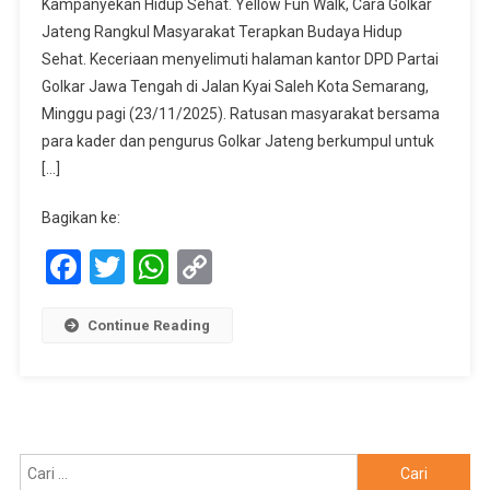
Kampanyekan Hidup Sehat. Yellow Fun Walk, Cara Golkar
Kader
Jateng Rangkul Masyarakat Terapkan Budaya Hidup
Golkar
Jateng
Sehat. Keceriaan menyelimuti halaman kantor DPD Partai
Bersama
Golkar Jawa Tengah di Jalan Kyai Saleh Kota Semarang,
Ratusan
Minggu pagi (23/11/2025). Ratusan masyarakat bersama
Masyarakat
para kader dan pengurus Golkar Jateng berkumpul untuk
Meriahkan
[…]
Yellow
Fun
Bagikan ke:
Walk
Facebook
Twitter
WhatsApp
Copy
Link
Continue Reading
Cari