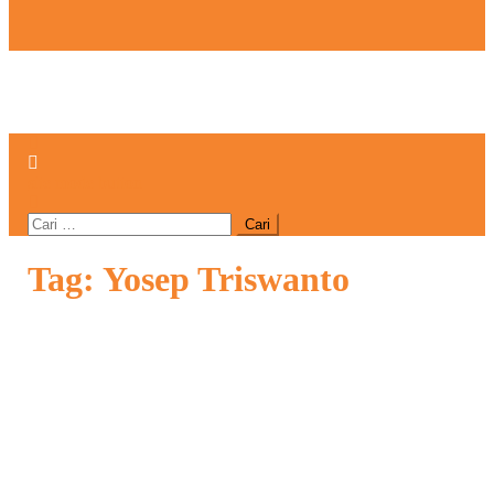
site mode button
Cari
untuk:
Tag:
Yosep Triswanto