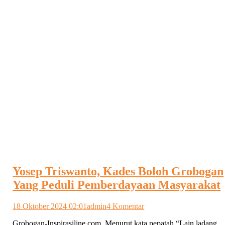
Yosep Triswanto, Kades Boloh Grobogan
Yang Peduli Pemberdayaan Masyarakat
pada
18 Oktober 2024 02:01
admin
4 Komentar
Yosep
Grobogan-Inspirasiline.com. Menurut kata pepatah “Lain ladang
Triswanto,