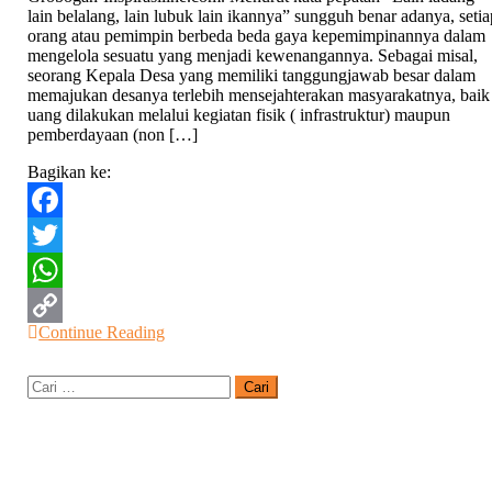
lain belalang, lain lubuk lain ikannya” sungguh benar adanya, setia
Kades
orang atau pemimpin berbeda beda gaya kepemimpinannya dalam
Boloh
mengelola sesuatu yang menjadi kewenangannya. Sebagai misal,
Grobogan
seorang Kepala Desa yang memiliki tanggungjawab besar dalam
Yang
memajukan desanya terlebih mensejahterakan masyarakatnya, baik
Peduli
uang dilakukan melalui kegiatan fisik ( infrastruktur) maupun
Pemberdayaan
pemberdayaan (non […]
Masyarakat
Bagikan ke:
Facebook
Twitter
WhatsApp
Continue Reading
Copy
Link
Cari
untuk: