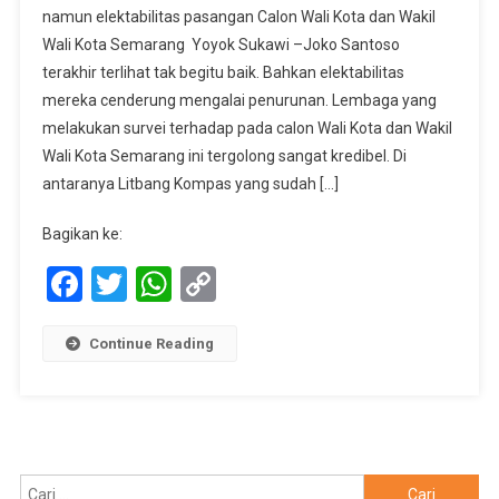
namun elektabilitas pasangan Calon Wali Kota dan Wakil
Macet
Wali Kota Semarang Yoyok Sukawi –Joko Santoso
Dan
terakhir terlihat tak begitu baik. Bahkan elektabilitas
Suporter
PSIS
mereka cenderung mengalai penurunan. Lembaga yang
Pecah,
melakukan survei terhadap pada calon Wali Kota dan Wakil
Jadi
Wali Kota Semarang ini tergolong sangat kredibel. Di
Kendala
antaranya Litbang Kompas yang sudah […]
Yoyok
Joss
Bagikan ke:
Menangkan
Facebook
Twitter
WhatsApp
Copy
Pilwalkot
Semarang
Link
2024
Continue Reading
Cari