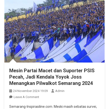
Mesin Partai Macet dan Suporter PSIS
Pecah, Jadi Kendala Yoyok Joss
Menangkan Pilwalkot Semarang 2024
24 November 2024 19:09
Admin
On
Leave A Comment
Mesin
Semarang-Inspirasiline.com. Meski masih sebatas survei,
Partai