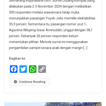
Semarang-Inspirasiline.com. Survei Litbang Kompas yang
Survei
dilakukan pada 2-5 November 2024 dengan melibatkan
Litbang
300 responden melalui wawancara tatap muka
Kompas
menunjukkan pasangan Yoyok-Joko memiliki elektabilitas
Agustina-
Iswar
35,9 persen. Sementara itu, pasangan nomor urut 1,
Tak
Agustina Wilujeng-Iswar Aminuddin, unggul dengan 38,1
Jumawa,
persen. Sebanyak 26 persen responden belum
Yoyok-
menentukan pilihan. Metode survei ini menggunakan
Joss
pengambilan sampel secara acak dengan margin […]
Sedikit
Panik
Bagikan ke:
Facebook
Twitter
WhatsApp
Copy
Link
Continue Reading