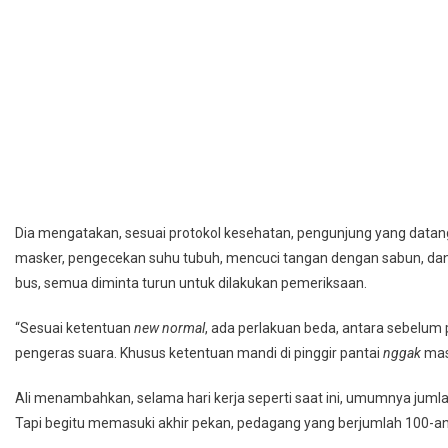
Dia mengatakan, sesuai protokol kesehatan, pengunjung yang data
masker, pengecekan suhu tubuh, mencuci tangan dengan sabun, dan 
bus, semua diminta turun untuk dilakukan pemeriksaan.
“Sesuai ketentuan
new normal
, ada perlakuan beda, antara sebelum
pengeras suara. Khusus ketentuan mandi di pinggir pantai
nggak
masa
Ali menambahkan, selama hari kerja seperti saat ini, umumnya juml
Tapi begitu memasuki akhir pekan, pedagang yang berjumlah 100-an