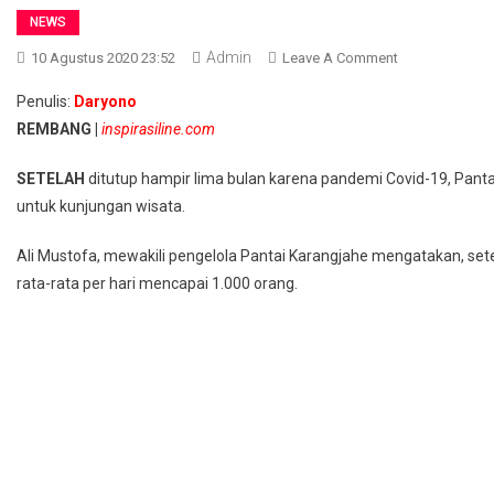
NEWS
Admin
On
10 Agustus 2020 23:52
Leave A Comment
Terapkan
Penulis:
Daryono
Protokol
REMBANG |
inspirasiline.com
Kesehatan,
Pantai
SETELAH
ditutup hampir lima bulan karena pandemi Covid-19, Panta
Karangjahe
untuk kunjungan wisata.
Kembali
Terima
Ali Mustofa, mewakili pengelola Pantai Karangjahe mengatakan, setel
Wisatawan
rata-rata per hari mencapai 1.000 orang.