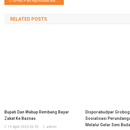
Navigasi
DPRD Pati Apresiasi Bantuan Pemprov pada Nelayan
pos
RELATED POSTS
Bupati Dan Wabup Rembang Bayar
Disporabudpar Grobog
Zakat Ke Baznas
Sosialisasi Perundang
Melalui Gelar Seni Bud
19 April 2023 06:35
admin