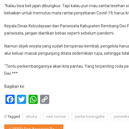
“Kalau bisa beli jajan dibungkus. Tapi kalau pun mau santai lesehan s
kebaikan untuk memutus mata rantai penyebaran Covid-19, harus k
Kepala Dinas Kebudayaan dan Pariwisata Kabupaten Rembang Dwi
pariwisata, jangan diartikan bebas seperti sebelum pandemi.
Namun objek wisata yang sudah beroperasi kembali, pengelola harus
alur keluar-masuk pengunjung ditata sedemikian rupa, sehingga ti
“Tentu perkembangannya akan kita pantau. Yang terpenting roda per
Dwi.***
Bagikan ke:
Facebook
Twitter
WhatsApp
Copy
Link
Tagged
dibuka
new normal
pantai karangjahe
pemerik