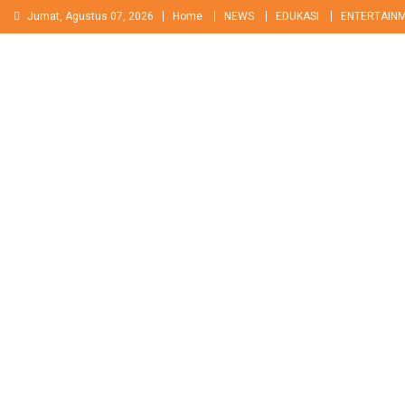
Skip
Jumat, Agustus 07, 2026
Home
NEWS
EDUKASI
ENTERTAIN
to
content