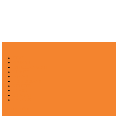
NEWS
EDUKASI
ENTERTAINMENT
IMPRESI
INOVASI
INSPIRASIANA
KULINER
NGASO
REDAKSI
CATATAN
site mode button