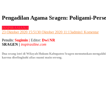
Pengadilan Agama Sragen: Poligami-Perse
INSPIRASIANA
pada
23 Oktober 2020 15:51
30 Oktober 2020 11:13
admin
1 Komentar
Peng
Penulis:
Sugimin |
Editor:
Dwi NR
Aga
SRAGEN |
inspirasiline.com
Srag
Poli
Pers
Dua orang istri di Wilayah Hukum Kabupaten Sragen memutuskan mengakhiri 
Picu
karena diselingkuhi alias suami main serong.
Guga
Perc