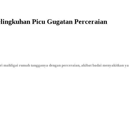
lingkuhan Picu Gugatan Perceraian
adilan
ma
en:
gami-
elingkuhan
mahligai rumah tangganya dengan perceraian, akibat badai menyakitkan yang 
tan
eraian