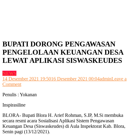
BUPATI DORONG PENGAWASAN
PENGELOLAAN KEUANGAN DESA
LEWAT APLIKASI SISWASKEUDES
NEWS
14 Desember 2021 19:50
16 Desember 2021 00:04
admin
Leave a
on
Comment
BUPATI
Penulis : Yokanan
DORONG
PENGAWASAN
Inspirasiline
PENGELOLAAN
KEUANGAN
BLORA- Bupati Blora H. Arief Rohman, S.IP, M.Si membuka
DESA
secara resmi acara Sosialisasi Aplikasi Sistem Pengawasan
LEWAT
Keuangan Desa (Siswaskeudes) di Aula Inspektorat Kab. Blora,
APLIKASI
Senin pagi (13/12/2021).
SISWASKEUDES