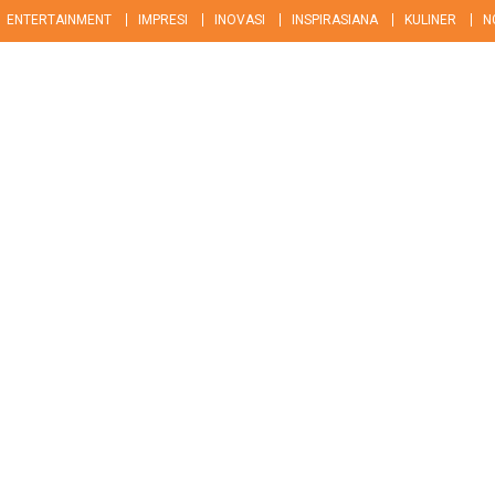
ENTERTAINMENT
IMPRESI
INOVASI
INSPIRASIANA
KULINER
N