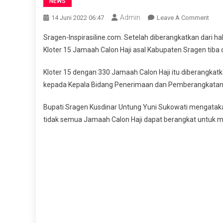
NEWS
Admin
On
14 Juni 2022 06:47
Leave A Comment
Klote
Sragen-Inspirasiline.com. Setelah diberangkatkan dar
15
Kloter 15 Jamaah Calon Haji asal Kabupaten Sragen tiba
Jema
Calo
Kloter 15 dengan 330 Jamaah Calon Haji itu diberangkat
Haji
kepada Kepala Bidang Penerimaan dan Pemberangkatan 
Asal
Srag
Bupati Sragen Kusdinar Untung Yuni Sukowati mengatakan
Tiba
tidak semua Jamaah Calon Haji dapat berangkat untuk m
Di
Asr
Haji
Don