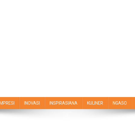
IMPRESI
INOVASI
INSPIRASIANA
KULINER
NGASO