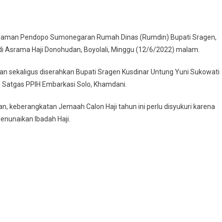
r
i halaman Pendopo Sumonegaran Rumah Dinas (Rumdin) Bupati Sragen,
 di Asrama Haji Donohudan, Boyolali, Minggu (12/6/2022) malam.
’ah
n
kan sekaligus diserahkan Bupati Sragen Kusdinar Untung Yuni Sukowati
Satgas PPIH Embarkasi Solo, Khamdani.
en
, keberangkatan Jemaah Calon Haji tahun ini perlu disyukuri karena
enunaikan Ibadah Haji.
ama
ohudan