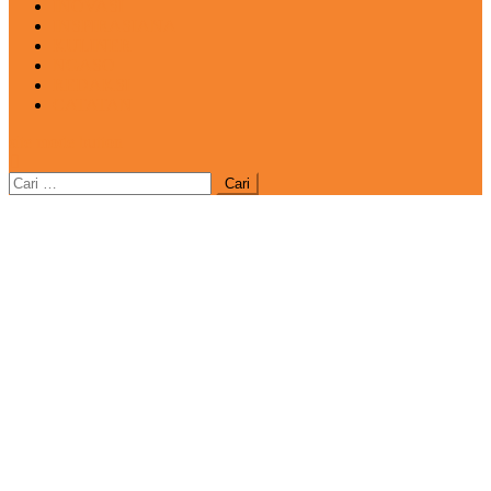
INOVASI
INSPIRASIANA
KULINER
NGASO
REDAKSI
CATATAN
site mode button
Cari
untuk: