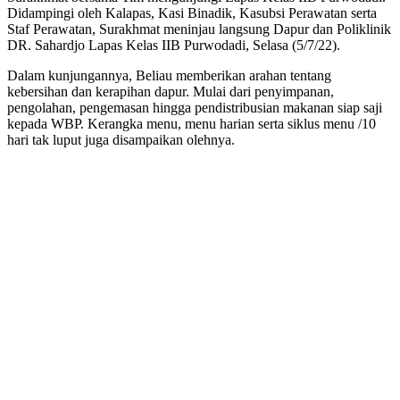
Didampingi oleh Kalapas, Kasi Binadik, Kasubsi Perawatan serta
Kebutuhan
Staf Perawatan, Surakhmat meninjau langsung Dapur dan Poliklinik
Dasar
DR. Sahardjo Lapas Kelas IIB Purwodadi, Selasa (5/7/22).
Dan
Kesehatan
Dalam kunjungannya, Beliau memberikan arahan tentang
Lingkungan
kebersihan dan kerapihan dapur. Mulai dari penyimpanan,
Dirjen
pengolahan, pengemasan hingga pendistribusian makanan siap saji
Pas
kepada WBP. Kerangka menu, menu harian serta siklus menu /10
Sampaikan
hari tak luput juga disampaikan olehnya.
Perlunya
Rekreasi
Bagi
Napi