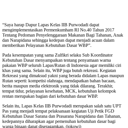
“Saya harap Dapur Lapas Kelas IIB Purwodadi dapat
mengimplementasikan Permenkumham RI No.40 Tahun 2017
Tentang Pedoman Penyelenggaraan Makanan Bagi Tahanan, Anak
dan Narapidana sehingga kedepan dapat menjadi acuan dalam
memberikan Pelayanan Kebutuhan Dasar WBP”.
Pada kesempatan yang sama Zulfikri selaku Sub Koordinator
Kebutuhan Dasar menyampaikan tentang penyamaan warna
pakaian WBP seluruh Lapas/Rutan di Indonesia agar memiliki ciri
khas yang sama. Selain itu, WBP juga butuh rekreasi. Kegiatan
Rekreasi yang dimaksud yakni yang berada didalam Lapas maupun
Rutan seperti: kompetisi olahraga, mendapatkan bahan bacaan,
berita maupun media elektronik yang tidak dilarang. Terakhir,
tempat tidur, pelayanan kesehatan, MCK, kebutuhan kelompok
rentan merupakan bagian dari kebutuhan dasar WBP.
Selain itu, Lapas Kelas IIB Purwodadi merupakan salah satu UPT
Pas yang menjadi tempat pelaksanaan kegiatan Uji Petik FGD
Kebutuhan Dasar Sarana dan Prasarana Narapidana dan Tahanan,
kedepannya diharapkan agar pemenuhan kebutuhan dasar bagi
warga binaan dapat diseragamkan. (jokowi)