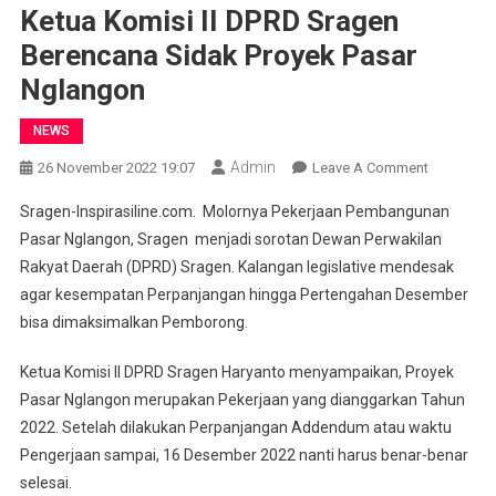
Ketua Komisi II DPRD Sragen
Berencana Sidak Proyek Pasar
Nglangon
NEWS
Admin
On
26 November 2022 19:07
Leave A Comment
Ketua
Sragen-Inspirasiline.com. Molornya Pekerjaan Pembangunan
Komisi
Pasar Nglangon, Sragen menjadi sorotan Dewan Perwakilan
II
Rakyat Daerah (DPRD) Sragen. Kalangan legislative mendesak
DPRD
agar kesempatan Perpanjangan hingga Pertengahan Desember
Sragen
Berencana
bisa dimaksimalkan Pemborong.
Sidak
Proyek
Ketua Komisi II DPRD Sragen Haryanto menyampaikan, Proyek
Pasar
Pasar Nglangon merupakan Pekerjaan yang dianggarkan Tahun
Nglangon
2022. Setelah dilakukan Perpanjangan Addendum atau waktu
Pengerjaan sampai, 16 Desember 2022 nanti harus benar-benar
selesai.