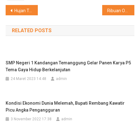
Navigasi
Hujan Tak Menjadi Penghalang, SMA Negeri 4 Kota Tegal Gelar Upacara Peringati Hari Guru Nasional.
Ribuan Ontelis Jelajah Budaya di Kota Tegal
pos
RELATED POSTS
SMP Negeri 1 Kandangan Temanggung Gelar Panen Karya P5
Tema Gaya Hidup Berkelanjutan
24 Maret 2023 14:48
admin
Kondisi Ekonomi Dunia Melemah, Bupati Rembang Kawatir
Picu Angka Pengangguran
3 November 2022 17:38
admin