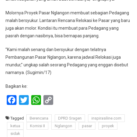
Molornya Proyek Pasar Nglangon membuat sebagian Pedagang
malah bersyukur. Lantaran Rencana Relokasi ke Pasar yang baru
juga akan molor. Kondisi itu membuat para Pedagang yang
pasrah dengan nasibnya, bisa bernapas panjang.
”Kami malah senang dan bersyukur dengan telatnya
Pembangunan Pasar Nglangon, karena jadwal Relokasi juga
mundur,” ungkap salah seorang Pedagang yang enggan disebut
namanya. (Sugimin/17)
Bagikan ke:
Facebook
Twitter
WhatsApp
Copy
Link
Tagged
Berencana
DPRD Sragen
inspirasiline.com
ketua
Komisi II
Nglangon
pasar
proyek
sidak