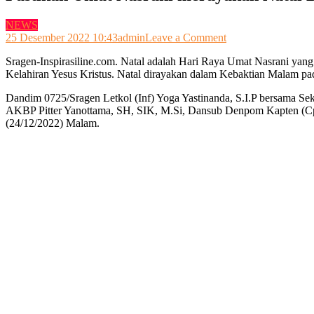
NEWS
on
25 Desember 2022 10:43
admin
Leave a Comment
Pastikan
Sragen-Inspirasiline.com. Natal adalah Hari Raya Umat Nasrani yang
Umat
Kelahiran Yesus Kristus. Natal dirayakan dalam Kebaktian Malam p
Nasrani
merayakan
Dandim 0725/Sragen Letkol (Inf) Yoga Yastinanda, S.I.P bersama S
Natal
AKBP Pitter Yanottama, SH, SIK, M.Si, Dansub Denpom Kapten (C
Dengan
(24/12/2022) Malam.
Aman,
Forkompinda
Sambangi
Gereja