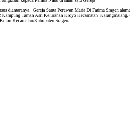
ingkisan kepada Panitia Natal di salah satu Gereja
usus diantaranya, Gereja Santa Perawan Maria Di Fatima Sragen ala
 22 Kampung Taman Asri Kelurahan Kroyo Kecamatan Karangmalang, G
Kulon Kecamatan/Kabupaten Sragen.