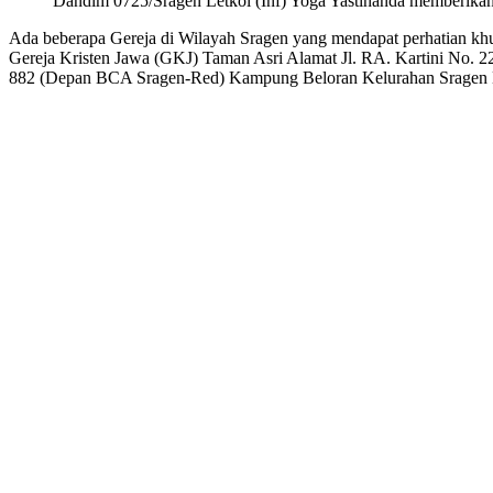
Dandim 0725/Sragen Letkol (Inf) Yoga Yastinanda memberikan b
Ada beberapa Gereja di Wilayah Sragen yang mendapat perhatian kh
Gereja Kristen Jawa (GKJ) Taman Asri Alamat Jl. RA. Kartini No.
882 (Depan BCA Sragen-Red) Kampung Beloran Kelurahan Sragen 