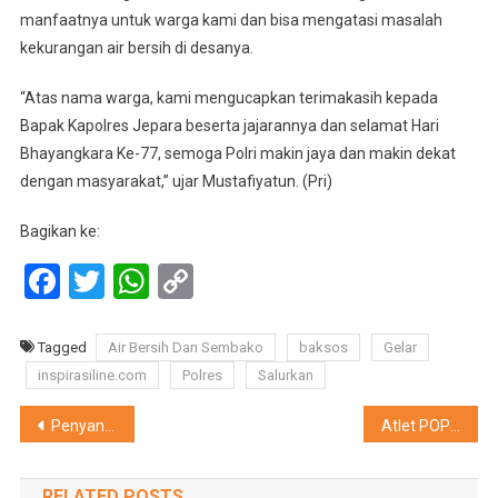
manfaatnya untuk warga kami dan bisa mengatasi masalah
kekurangan air bersih di desanya.
“Atas nama warga, kami mengucapkan terimakasih kepada
Bapak Kapolres Jepara beserta jajarannya dan selamat Hari
Bhayangkara Ke-77, semoga Polri makin jaya dan makin dekat
dengan masyarakat,” ujar Mustafiyatun. (Pri)
Bagikan ke:
Facebook
Twitter
WhatsApp
Copy
Link
Tagged
Air Bersih Dan Sembako
baksos
Gelar
inspirasiline.com
Polres
Salurkan
Navigasi
Penyandang Disabilitas Mendapatkan Pengobatan Gratis Dari Polres
Atlet POPDA di Lepas Bupati
pos
RELATED POSTS