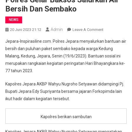
Bersih Dan Sembako
NEWS
Admin
On
20 Juni 2023 21:12
Leave A Comment
Polres
Jepara-Inspirasiline.com. Polres Jepara menyalurkan bantuan air
Gelar
bersih dan puluhan paket sembako kepada warga Kedung
Baksos
Malang, Kedung, Jepara, Senin (19/6/2023). Bantuan sosial ini
Salurkan
merupakan rangkaian kegiatan peringatan Hari Bhayangkara ke-
Air
Bersih
77 tahun 2023.
Dan
Sembako
Kapolres Jepara AKBP Wahyu Nugroho Setyawan didampingi Pj.
Bupati Jepara Edy Supriyanta bersama jajaran Forkopimda lain
ikut hadir dalam kegiatan tersebut.
Kapolres berikan sambutan
Kapolres Jepara AKBP Wahyu Nugroho Setyawan mengatakan,