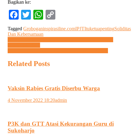
Bagikan ke:
Facebook
Twitter
WhatsApp
Copy
Link
Tagged
Grobogan
inspirasiline.com
IPJT
Itu
ketua
penting
Soliditas
Dan Kebersamaan
Navigasi
Ketua RT/RW di Kabupaten Sragen Jadi Peserta BPJS
Ketenagakerjaan
pos
SatSamapta Polres Grobogan Gelar Latihan Dalmas
Related Posts
Vaksin Rabies Gratis Diserbu Warga
4 November 2022 18:20
admin
P3K dan GTT Atasi Kekurangan Guru di
Sukoharjo