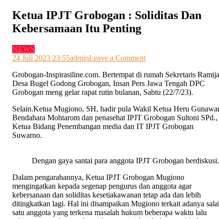
Ketua IPJT Grobogan : Soliditas Dan
Kebersamaan Itu Penting
NEWS
on
24 Juli 2023 23:55
admin
Leave a Comment
Ketua
Grobogan-Inspirasiline.com. Bertempat di rumah Sekretaris Ramij
IPJT
Desa Bugel Godong Grobogan, Insan Pers Jawa Tengah DPC
Grobogan
Grobogan meng gelar rapat rutin bulanan, Sabtu (22/7/23).
:
Soliditas
Selain.Ketua Mugiono, SH, hadir pula Wakil Ketua Heru Gunawa
Dan
Bendahara Mohtarom dan penasehat IPJT Grobogan Sultoni SPd.,
Kebersamaan
Ketua Bidang Penembangan media dan IT IPJT Grobogan
Itu
Suwarno.
Penting
Dengan gaya santai para anggota IPJT Grobogan berdiskusi
Dalam pengarahannya, Ketua IPJT Grobogan Mugiono
mengingatkan kepada segenap pengurus dan anggota agar
kebersanaan dan soliditas kesetiakawanan tetap ada dan lebih
ditingkatkan lagi. Hal ini disampaikan Mugiono terkait adanya sala
satu anggota yang terkena masalah hukum beberapa waktu lalu