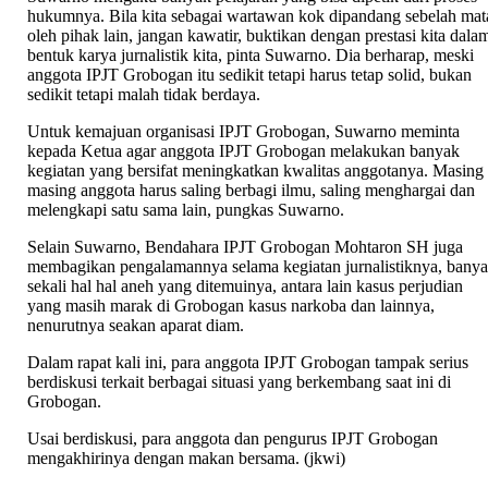
hukumnya. Bila kita sebagai wartawan kok dipandang sebelah mat
oleh pihak lain, jangan kawatir, buktikan dengan prestasi kita dala
bentuk karya jurnalistik kita, pinta Suwarno. Dia berharap, meski
anggota IPJT Grobogan itu sedikit tetapi harus tetap solid, bukan
sedikit tetapi malah tidak berdaya.
Untuk kemajuan organisasi IPJT Grobogan, Suwarno meminta
kepada Ketua agar anggota IPJT Grobogan melakukan banyak
kegiatan yang bersifat meningkatkan kwalitas anggotanya. Masing
masing anggota harus saling berbagi ilmu, saling menghargai dan
melengkapi satu sama lain, pungkas Suwarno.
Selain Suwarno, Bendahara IPJT Grobogan Mohtaron SH juga
membagikan pengalamannya selama kegiatan jurnalistiknya, bany
sekali hal hal aneh yang ditemuinya, antara lain kasus perjudian
yang masih marak di Grobogan kasus narkoba dan lainnya,
nenurutnya seakan aparat diam.
Dalam rapat kali ini, para anggota IPJT Grobogan tampak serius
berdiskusi terkait berbagai situasi yang berkembang saat ini di
Grobogan.
Usai berdiskusi, para anggota dan pengurus IPJT Grobogan
mengakhirinya dengan makan bersama. (jkwi)