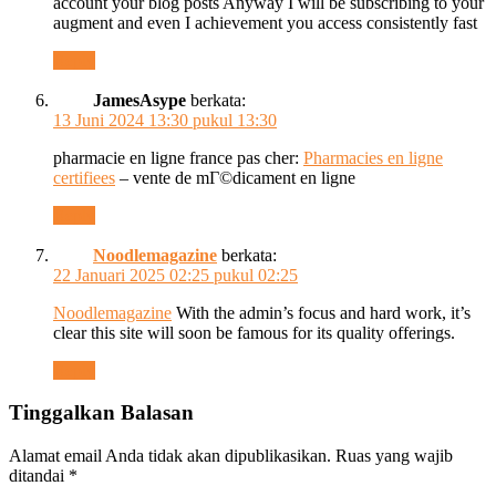
account your blog posts Anyway I will be subscribing to your
augment and even I achievement you access consistently fast
Reply
JamesAsype
berkata:
13 Juni 2024 13:30 pukul 13:30
pharmacie en ligne france pas cher:
Pharmacies en ligne
certifiees
– vente de mГ©dicament en ligne
Reply
Noodlemagazine
berkata:
22 Januari 2025 02:25 pukul 02:25
Noodlemagazine
With the admin’s focus and hard work, it’s
clear this site will soon be famous for its quality offerings.
Reply
Tinggalkan Balasan
Alamat email Anda tidak akan dipublikasikan.
Ruas yang wajib
ditandai
*