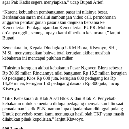
agar Pak Kadis segera menyiapkan,” ucap Bupati Arief.
“Karena kebutuhan pembangunan pasar ini nilainya besar.
Berdasarkan saran melalui sambungan video call, permohonan
anggaran pembangunan pasar akan diajukan bersama ke
Kementerian Perdagangan dan Kementerian PUPR. Mohon
do’anya nggih, semoga upaya kami diberikan kelancaran,” lanjut
Bupati.
Sementara itu, Kepala Dindagkop UKM Blora, Kiswoyo, SH.,
M.Si., menyampaikan bahwa total kerugian akibat musibah
kebakaran ini mencapai puluhan miliar.
“Taksiran kerugian akibat kebakaran Pasar Ngawen Blora sebesar
Rp 30,69 miliar. Rinciannya nilai bangunan Rp 15,5 miliar, kerugian
60 pedagang Kios Rp 608 juta, kerugian 800 pedagang los Rp
14,29 miliar, kerugian 150 pedagang dasaran Rp 300 juta,” ucap
Kiswoyo.
“Titik Kebakaran di Blok A s/d Blok X dan Blok Z. Penyebab
kebakaran untuk sementara diduga pedagang menyalakan lilin saat
pemadaman listrik PLN, namun lupa dipadamkan ditinggal pulang.
Untuk penyebab resmi kami menunggu hasil olah TKP yang masih
dilakukan pihak kepolisian,” lanjut Kiswoyo.
800 Lapak