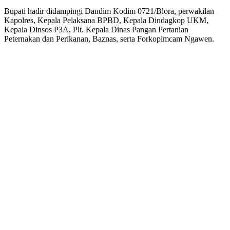
Yang
Bupati hadir didampingi Dandim Kodim 0721/Blora, perwakilan
Terbakar,
Kapolres, Kepala Pelaksana BPBD, Kepala Dindagkop UKM,
Kerugian
Kepala Dinsos P3A, Plt. Kepala Dinas Pangan Pertanian
Ditaksir
Peternakan dan Perikanan, Baznas, serta Forkopimcam Ngawen.
Rp
30,6
Miliar