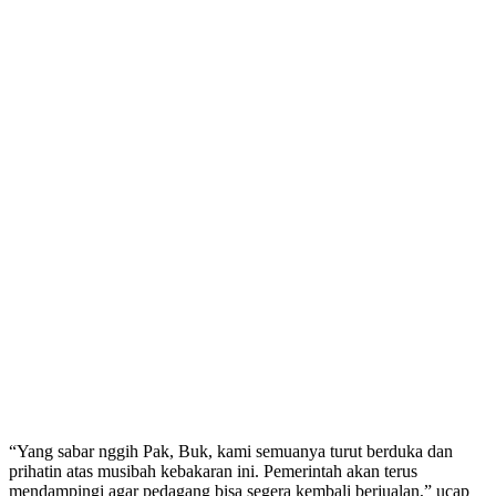
“Yang sabar nggih Pak, Buk, kami semuanya turut berduka dan
prihatin atas musibah kebakaran ini. Pemerintah akan terus
mendampingi agar pedagang bisa segera kembali berjualan,” ucap