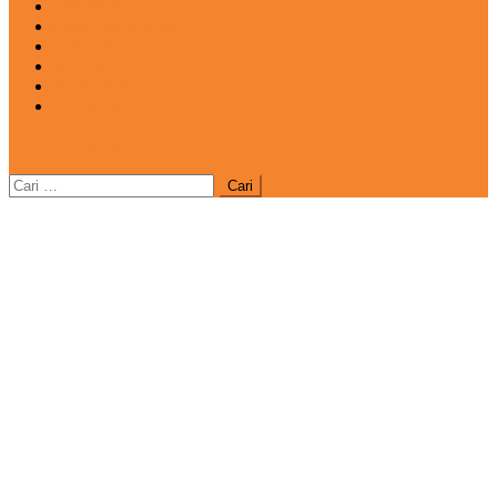
INOVASI
INSPIRASIANA
KULINER
NGASO
REDAKSI
CATATAN
site mode button
Cari
untuk: