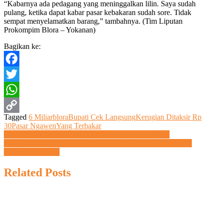
“Kabarnya ada pedagang yang meninggalkan lilin. Saya sudah
pulang, ketika dapat kabar pasar kebakaran sudah sore. Tidak
sempat menyelamatkan barang,” tambahnya. (Tim Liputan
Prokompim Blora – Yokanan)
Bagikan ke:
Facebook
Twitter
WhatsApp
Tagged
6 Miliar
blora
Bupati Cek Langsung
Kerugian Ditaksir Rp
Copy
30
Pasar Ngawen
Yang Terbakar
Navigasi
Relawan Ganjar Harus Bersatu Dekat Dengan Rakyat
Link
MoU Dengan Universitas Budi Luhur, Bupati Arief Berharap
pos
Dibantu Beasiswa
Related Posts