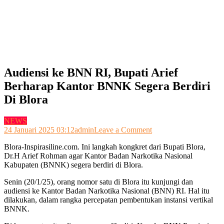
Audiensi ke BNN RI, Bupati Arief
Berharap Kantor BNNK Segera Berdiri
Di Blora
NEWS
on
24 Januari 2025 03:12
admin
Leave a Comment
Audiensi
Blora-Inspirasiline.com. Ini langkah kongkret dari Bupati Blora,
ke
Dr.H Arief Rohman agar Kantor Badan Narkotika Nasional
BNN
Kabupaten (BNNK) segera berdiri di Blora.
RI,
Bupati
Senin (20/1/25), orang nomor satu di Blora itu kunjungi dan
Arief
audiensi ke Kantor Badan Narkotika Nasional (BNN) RI. Hal itu
Berharap
dilakukan, dalam rangka percepatan pembentukan instansi vertikal
Kantor
BNNK.
BNNK
Segera