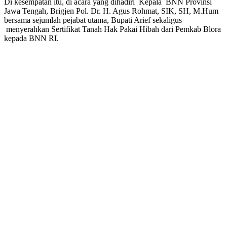
Di kesempatan itu, di acara yang dihadiri Kepala BNN Provinsi
Berdiri
Jawa Tengah, Brigjen Pol. Dr. H. Agus Rohmat, SIK, SH, M.Hum
Di
bersama sejumlah pejabat utama, Bupati Arief sekaligus
Blora
menyerahkan Sertifikat Tanah Hak Pakai Hibah dari Pemkab Blora
kepada BNN RI.