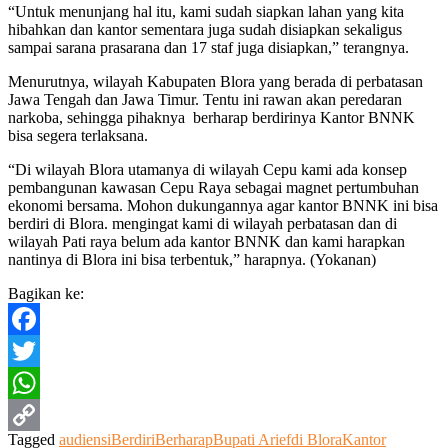
“Untuk menunjang hal itu, kami sudah siapkan lahan yang kita
hibahkan dan kantor sementara juga sudah disiapkan sekaligus
sampai sarana prasarana dan 17 staf juga disiapkan,” terangnya.
Menurutnya, wilayah Kabupaten Blora yang berada di perbatasan
Jawa Tengah dan Jawa Timur. Tentu ini rawan akan peredaran
narkoba, sehingga pihaknya berharap berdirinya Kantor BNNK
bisa segera terlaksana.
“Di wilayah Blora utamanya di wilayah Cepu kami ada konsep
pembangunan kawasan Cepu Raya sebagai magnet pertumbuhan
ekonomi bersama. Mohon dukungannya agar kantor BNNK ini bisa
berdiri di Blora. mengingat kami di wilayah perbatasan dan di
wilayah Pati raya belum ada kantor BNNK dan kami harapkan
nantinya di Blora ini bisa terbentuk,” harapnya. (Yokanan)
Bagikan ke:
Facebook
Twitter
WhatsApp
Tagged
audiensi
Berdiri
Berharap
Bupati Arief
di Blora
Kantor
Copy