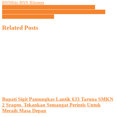
BNNK
ke BNN RI
segera
Navigasi
Gerakan Pramuka Kwarran Geyer Sukses Gelar Musran
Link
Jelang Penghujung Masa Jabatan, Bupati Sragen Berziarah Ke
pos
Makam Para Pendahulu Sragen
Related Posts
Bupati Sigit Pamungkas Lantik 633 Taruna SMKN
2 Sragen, Tekankan Semangat Perintis Untuk
Meraih Masa Depan