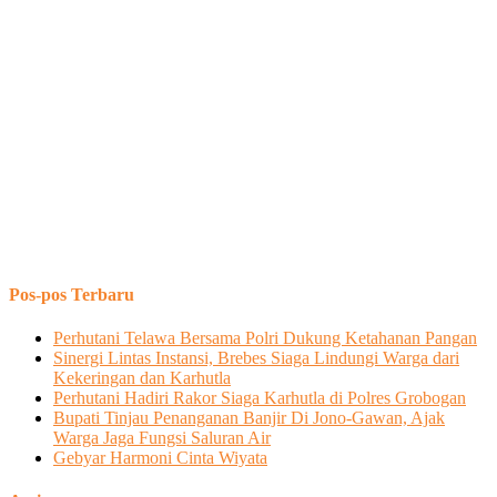
Pos-pos Terbaru
Perhutani Telawa Bersama Polri Dukung Ketahanan Pangan
Sinergi Lintas Instansi, Brebes Siaga Lindungi Warga dari
Kekeringan dan Karhutla
Perhutani Hadiri Rakor Siaga Karhutla di Polres Grobogan
Bupati Tinjau Penanganan Banjir Di Jono-Gawan, Ajak
Warga Jaga Fungsi Saluran Air
Gebyar Harmoni Cinta Wiyata