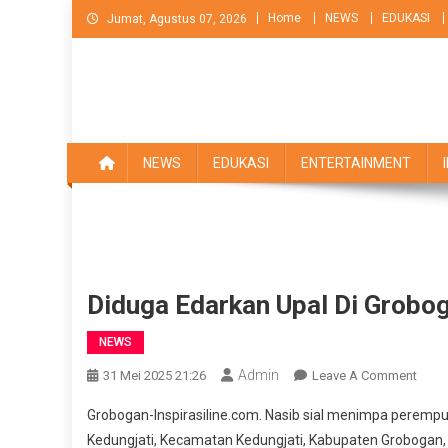
Skip
Home
NEWS
EDUKASI
Jumat, Agustus 07, 2026
to
content
NEWS
EDUKASI
ENTERTAINMENT
Diduga Edarkan Upal Di Grobo
NEWS
Admin
On
31 Mei 2025 21:26
Leave A Comment
Didu
Grobogan-Inspirasiline.com. Nasib sial menimpa peremp
Edar
Kedungjati, Kecamatan Kedungjati, Kabupaten Grobogan, 
Upal