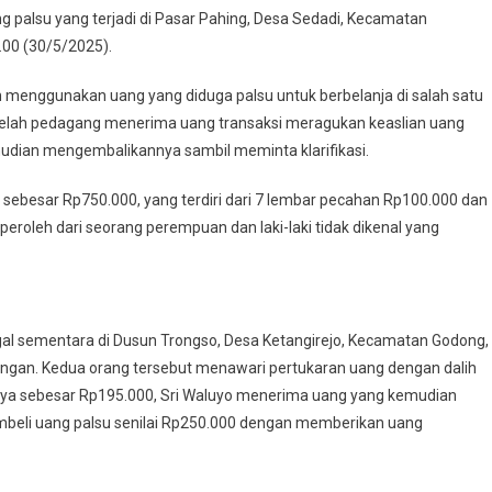
 palsu yang terjadi di Pasar Pahing, Desa Sedadi, Kecamatan
00 (30/5/2025).
ogan,
ang
menggunakan uang yang diduga palsu untuk berbelanja di salah satu
ankan
etelah pedagang menerima uang transaksi meragukan keaslian uang
udian mengembalikannya sambil meminta klarifikasi.
sebesar Rp750.000, yang terdiri dari 7 lembar pecahan Rp100.000 dan
peroleh dari seorang perempuan dan laki-laki tidak dikenal yang
nggal sementara di Dusun Trongso, Desa Ketangirejo, Kecamatan Godong,
ngan. Kedua orang tersebut menawari pertukaran uang dengan dalih
knya sebesar Rp195.000, Sri Waluyo menerima uang yang kemudian
membeli uang palsu senilai Rp250.000 dengan memberikan uang