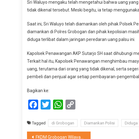
Sri Waluyo mengaku telah mengetahui bahwa uang yang d
tidak dikenal tersebut. Meski begitu, ia tetap menggunak
Saat ini, Sri Waluyo telah diamankan oleh pihak Polsek P
diamankan di Polres Grobogan dan pihak kepolisian masi
diduga terlibat dalam jaringan peredaran uang palsu ini.
Kapolsek Penawangan AKP Sutarjo SH saat dihubungi med
Terkait hal itu, Kapolsek Penawangan menghimbau masya
uang, terutama dari orang yang tidak dikenal, serta seg
pembeli dan penjual agar setiap pembayaran-pengembalia
Bagikan ke:
Facebook
Twitter
WhatsApp
Copy
Link
Tagged
di Grobogan
Diamankan Polisi
Diduga 
Navigasi
FKDM Grobogan Wilayah Timur Gelar Pembekalan Dan Konsolidasi