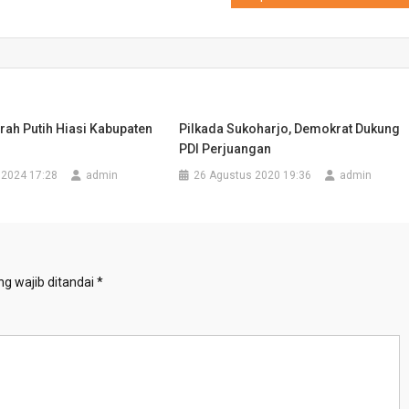
ah Putih Hiasi Kabupaten
Pilkada Sukoharjo, Demokrat Dukung
PDI Perjuangan
 2024 17:28
admin
26 Agustus 2020 19:36
admin
g wajib ditandai
*