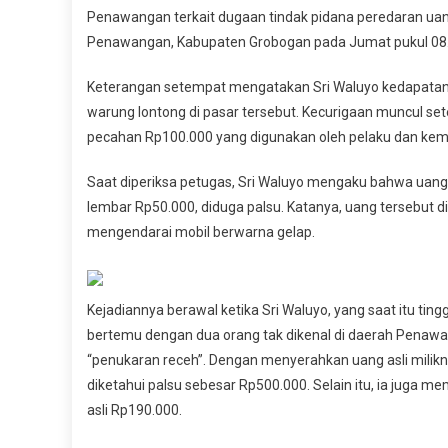
Penawangan terkait dugaan tindak pidana peredaran uang
Di
Penawangan, Kabupaten Grobogan pada Jumat pukul 08.
Grob
Seor
Keterangan setempat mengatakan Sri Waluyo kedapatan 
Emak
Diam
warung lontong di pasar tersebut. Kecurigaan muncul s
Polisi
pecahan Rp100.000 yang digunakan oleh pelaku dan kem
Saat diperiksa petugas, Sri Waluyo mengaku bahwa uang 
lembar Rp50.000, diduga palsu. Katanya, uang tersebut di
mengendarai mobil berwarna gelap.
Kejadiannya berawal ketika Sri Waluyo, yang saat itu ti
bertemu dengan dua orang tak dikenal di daerah Penawa
“penukaran receh”. Dengan menyerahkan uang asli mili
diketahui palsu sebesar Rp500.000. Selain itu, ia juga 
asli Rp190.000.