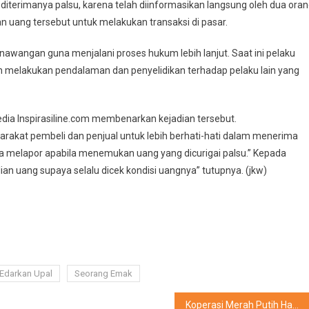
iterimanya palsu, karena telah diinformasikan langsung oleh dua ora
an uang tersebut untuk melakukan transaksi di pasar.
enawangan guna menjalani proses hukum lebih lanjut. Saat ini pelaku
h melakukan pendalaman dan penyelidikan terhadap pelaku lain yang
ia Inspirasiline.com membenarkan kejadian tersebut.
rakat pembeli dan penjual untuk lebih berhati-hati dalam menerima
era melapor apabila menemukan uang yang dicurigai palsu.” Kepada
n uang supaya selalu dicek kondisi uangnya” tutupnya. (jkw)
Edarkan Upal
Seorang Emak
Koperasi Merah Putih Hampir Rampung, Muhammad Qodari Apresiasi Pemkab Sragen