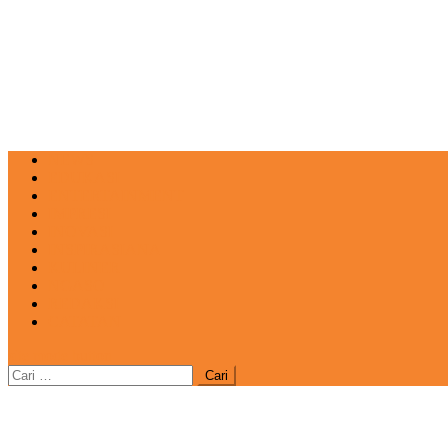
NEWS
EDUKASI
ENTERTAINMENT
IMPRESI
INOVASI
INSPIRASIANA
KULINER
NGASO
REDAKSI
CATATAN
site mode button
Cari
untuk: