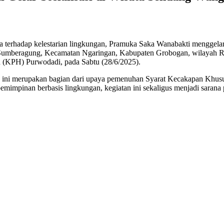
a terhadap kelestarian lingkungan, Pramuka Saka Wanabakti menggela
a Sumberagung, Kecamatan Ngaringan, Kabupaten Grobogan, wilayah
KPH) Purwodadi, pada Sabtu (28/6/2025).
 ini merupakan bagian dari upaya pemenuhan Syarat Kecakapan Khus
impinan berbasis lingkungan, kegiatan ini sekaligus menjadi sarana p