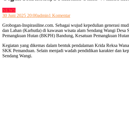
NEWS
pada
30 Juni 2025 20:00
admin
1 Komentar
Cegah
Grobogan-Inspirasiline.com. Sebagai wujud kepedulian generasi mud
Karhutla,
dan Lahan (Karhutla) di kawasan wisata alam Sendang Wangi Des
Pramuka
Pemangkuan Hutan (BKPH) Bandung, Kesatuan Pemangkuan Hutan (
Saka
Wanabakti
Kegiatan yang dikemas dalam bentuk pendalaman Krida Reksa Wana
Gelar
SKK Pemanduan. Selain menjadi wadah pendidikan karakter dan kepem
Sosialisasi
Sendang Wangi.
di
Wisata
Sendang
Wangi
Hutan
Perhutani
BKPH
Bandung