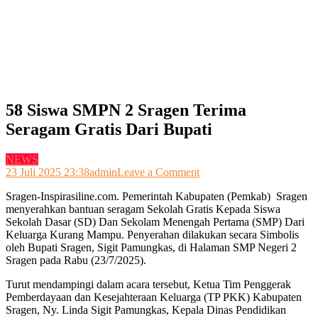
58 Siswa SMPN 2 Sragen Terima
Seragam Gratis Dari Bupati
NEWS
on
23 Juli 2025 23:38
admin
Leave a Comment
58
Sragen-Inspirasiline.com. Pemerintah Kabupaten (Pemkab) Sragen
Siswa
menyerahkan bantuan seragam Sekolah Gratis Kepada Siswa
SMPN
Sekolah Dasar (SD) Dan Sekolam Menengah Pertama (SMP) Dari
2
Keluarga Kurang Mampu. Penyerahan dilakukan secara Simbolis
Sragen
oleh Bupati Sragen, Sigit Pamungkas, di Halaman SMP Negeri 2
Terima
Sragen pada Rabu (23/7/2025).
Seragam
Gratis
Turut mendampingi dalam acara tersebut, Ketua Tim Penggerak
Dari
Pemberdayaan dan Kesejahteraan Keluarga (TP PKK) Kabupaten
Bupati
Sragen, Ny. Linda Sigit Pamungkas, Kepala Dinas Pendidikan