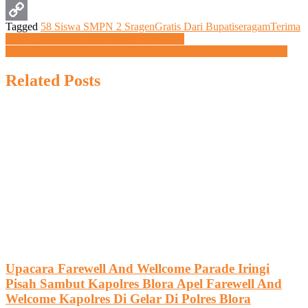
WhatsApp
Tagged
58 Siswa SMPN 2 Sragen
Gratis Dari Bupati
seragam
Terima
Copy
Navigasi
Bupati Grobogan Buka Rakor POP 2025
Sekda Grobogan Serahkan SK Pegawai Yang Akan Purna Tugas
Link
pos
Related Posts
Upacara Farewell And Wellcome Parade Iringi
Pisah Sambut Kapolres Blora Apel Farewell And
Welcome Kapolres Di Gelar Di Polres Blora