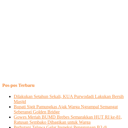
Pos-pos Terbaru
Dilakukan Setahun Sekali, KUA Purwodadi Lakukan Bersih
Masjid
Bupati Sigit Pamungkas Ajak Warga Ngrampal Semangat
Seberangi Golden Bridge
Gowes Meriah BUMD Brebes Semarakkan HUT RI ke-81,
Ratusan Sembako Dibagikan untuk Warga
Perhutani Telawa Gelar Inspeksi Penggunaan B3 di