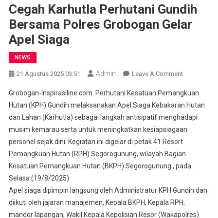
Cegah Karhutla Perhutani Gundih
Bersama Polres Grobogan Gelar
Apel Siaga
NEWS
Admin
On
21 Agustus 2025 03:51
Leave A Comment
Cegah
Grobogan-Inspirasiline.com. Perhutani Kesatuan Pemangkuan
Karhutla
Hutan (KPH) Gundih melaksanakan Apel Siaga Kebakaran Hutan
Perhutani
dan Lahan (Karhutla) sebagai langkah antisipatif menghadapi
Gundih
musim kemarau serta untuk meningkatkan kesiapsiagaan
Bersama
Polres
personel sejak dini. Kegiatan ini digelar di petak 41 Resort
Grobogan
Pemangkuan Hutan (RPH) Segorogunung, wilayah Bagian
Gelar
Kesatuan Pemangkuan Hutan (BKPH) Segorogunung , pada
Apel
Selasa (19/8/2025)
Siaga
Apel siaga dipimpin langsung oleh Administratur KPH Gundih dan
diikuti oleh jajaran manajemen, Kepala BKPH, Kepala RPH,
mandor lapangan, Wakil Kepala Kepolisian Resor (Wakapolres)