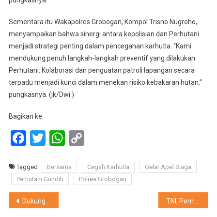
Sementara itu Wakapolres Grobogan, Kompol Trisno Nugroho,
menyampaikan bahwa sinergi antara kepolisian dan Perhutani
menjadi strategi penting dalam pencegahan karhutla. “Kami
mendukung penuh langkah-langkah preventif yang dilakukan
Perhutani. Kolaborasi dan penguatan patroli lapangan secara
terpadu menjadi kunci dalam menekan risiko kebakaran hutan,”
pungkasnya. (jk/Dwi )
Bagikan ke:
Facebook
Twitter
WhatsApp
Copy
Link
Tagged
Bersama
Cegah Karhutla
Gelar Apel Siaga
Perhutani Gundih
Polres Grobogan
Navigasi
Dukung Pembangunan Masjid, Perhutani Purwodadi dan TNI Gelar Patroli Simpatik
TNI, Pemerintah, Dan Masyarakat Bersinergi, TMMD Sengkuyung Tahap III Tuntas 100 Persen