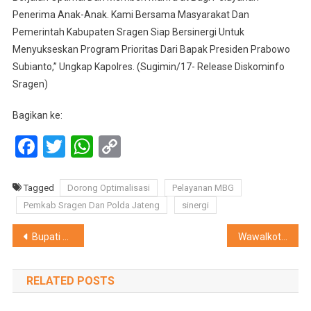
Penerima Anak-Anak. Kami Bersama Masyarakat Dan
Pemerintah Kabupaten Sragen Siap Bersinergi Untuk
Menyukseskan Program Prioritas Dari Bapak Presiden Prabowo
Subianto,” Ungkap Kapolres. (Sugimin/17- Release Diskominfo
Sragen)
Bagikan ke:
Facebook
Twitter
WhatsApp
Copy
Link
Tagged
Dorong Optimalisasi
Pelayanan MBG
Pemkab Sragen Dan Polda Jateng
sinergi
Navigasi
Bupati Sragen Tekankan Inovasi Layanan Dan Literasi Digital Di Perpustakaan Daerah
Wawalkot Tegal: Iin Pendidikan adalah Kunci Memutus Rantai Kemiskinan
pos
RELATED POSTS