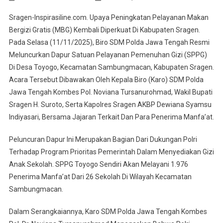
Sinergi
Sragen-Inspirasiline.com. Upaya Peningkatan Pelayanan Makan
Pemkab
Bergizi Gratis (MBG) Kembali Diperkuat Di Kabupaten Sragen.
Sragen
Pada Selasa (11/11/2025), Biro SDM Polda Jawa Tengah Resmi
Dan
Meluncurkan Dapur Satuan Pelayanan Pemenuhan Gizi (SPPG)
Polda
Jateng
Di Desa Toyogo, Kecamatan Sambungmacan, Kabupaten Sragen.
Dorong
Acara Tersebut Dibawakan Oleh Kepala Biro (Karo) SDM Polda
Optimalisa
Jawa Tengah Kombes Pol. Noviana Tursanurohmad, Wakil Bupati
Pelayanan
Sragen H. Suroto, Serta Kapolres Sragen AKBP Dewiana Syamsu
MBG
Indiyasari, Bersama Jajaran Terkait Dan Para Penerima Manfa’at.
Peluncuran Dapur Ini Merupakan Bagian Dari Dukungan Polri
Terhadap Program Prioritas Pemerintah Dalam Menyediakan Gizi
Anak Sekolah. SPPG Toyogo Sendiri Akan Melayani 1.976
Penerima Manfa’at Dari 26 Sekolah Di Wilayah Kecamatan
Sambungmacan.
Dalam Serangkaiannya, Karo SDM Polda Jawa Tengah Kombes