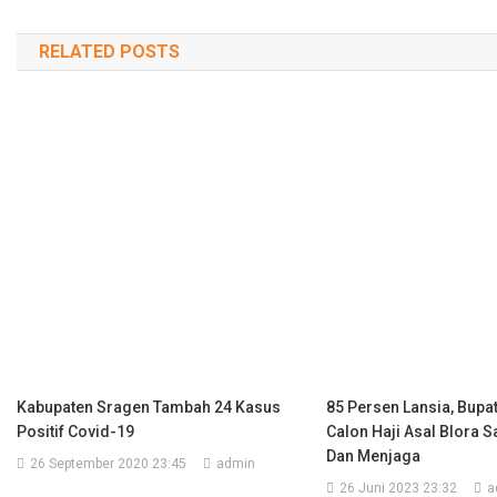
pos
RELATED POSTS
Kabupaten Sragen Tambah 24 Kasus
85 Persen Lansia, Bupat
Positif Covid-19
Calon Haji Asal Blora 
Dan Menjaga
26 September 2020 23:45
admin
26 Juni 2023 23:32
a