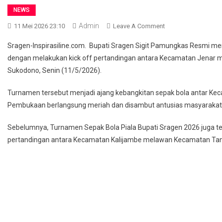
NEWS
Admin
On
11 Mei 2026 23:10
Leave A Comment
Piala
Sragen-Inspirasiline.com. Bupati Sragen Sigit Pamungkas Resmi m
Bupati
dengan melakukan kick off pertandingan antara Kecamatan Jenar 
2026
Sukodono, Senin (11/5/2026).
Dimulai,
Bupati
Turnamen tersebut menjadi ajang kebangkitan sepak bola antar Ke
Sigit
Pembukaan berlangsung meriah dan disambut antusias masyarakat
Pamungkas
Tekankan
Sebelumnya, Turnamen Sepak Bola Piala Bupati Sragen 2026 juga tel
Sportivitas
pertandingan antara Kecamatan Kalijambe melawan Kecamatan Tan
Dan
Persaudaraan