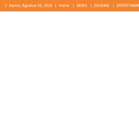
Skip
Kamis, Agustus 06, 2026
Home
NEWS
EDUKASI
ENTERTAIN
to
content