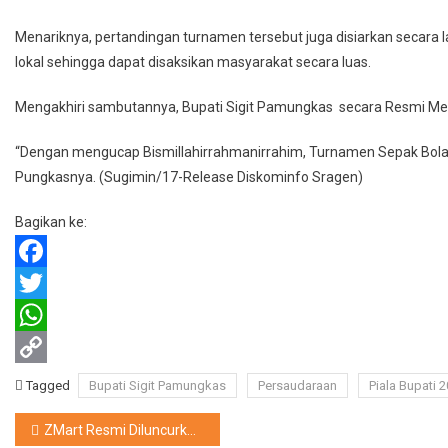
Menariknya, pertandingan turnamen tersebut juga disiarkan secara la
lokal sehingga dapat disaksikan masyarakat secara luas.
Mengakhiri sambutannya, Bupati Sigit Pamungkas secara Resmi M
“Dengan mengucap Bismillahirrahmanirrahim, Turnamen Sepak Bola 
Pungkasnya. (Sugimin/17-Release Diskominfo Sragen)
Bagikan ke:
Facebook
Twitter
WhatsApp
Copy
Tagged
Bupati Sigit Pamungkas
Persaudaraan
Piala Bupati 
Link
Navigasi
ZMart Resmi Diluncurkan di Sragen, Dorong Penyaluran Zakat Lebih Produktif