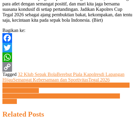
para atlet dengan semangat positif, dan mari kita jaga bersama
suasana kondusif di setiap pertandingan. Jadikan Kapolres Cup
Tegal 2026 sebagai ajang pembuktian bakat, kekompakan, dan tentu
saja, kecintaan kita pada sepak bola Indonesia. (Biet)
Bagikan ke:
Facebook
Twitter
WhatsApp
Tagged
32 Klub Sepak Bola
Berebut Piala Kapolres
di Lapangan
Copy
Hijau
Semangat Kebersamaan dan Sportivitas
Tegal 2026
Navigasi
Pelepasan Jemaah Haji Sragen 2026, Bupati Sigit Pamungkas Titip
Link
Doa Untuk Daerah
pos
SD MKK 1 Kota Tegal Maju ke Tingkat Provinsi Pada Ajang
FLS3N
Related Posts