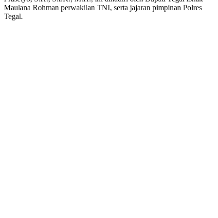
Sepak
Maulana Rohman perwakilan TNI, serta jajaran pimpinan Polres
Bola
Tegal.
Berebut
Piala
Kapolres
Tegal
2026