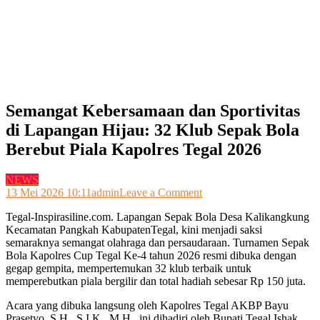
Semangat Kebersamaan dan Sportivitas
di Lapangan Hijau: 32 Klub Sepak Bola
Berebut Piala Kapolres Tegal 2026
NEWS
on
13 Mei 2026 10:11
admin
Leave a Comment
Semangat
Tegal-Inspirasiline.com. Lapangan Sepak Bola Desa Kalikangkung
Kebersamaan
Kecamatan Pangkah KabupatenTegal, kini menjadi saksi
dan
semaraknya semangat olahraga dan persaudaraan. Turnamen Sepak
Sportivitas
Bola Kapolres Cup Tegal Ke-4 tahun 2026 resmi dibuka dengan
di
gegap gempita, mempertemukan 32 klub terbaik untuk
Lapangan
memperebutkan piala bergilir dan total hadiah sebesar Rp 150 juta.
Hijau:
32
Acara yang dibuka langsung oleh Kapolres Tegal AKBP Bayu
Klub
Prasetyo, S.H., S.I.K., M.H., ini dihadiri oleh Bupati Tegal Ishak