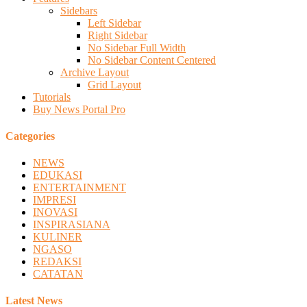
Sidebars
Left Sidebar
Right Sidebar
No Sidebar Full Width
No Sidebar Content Centered
Archive Layout
Grid Layout
Tutorials
Buy News Portal Pro
Categories
NEWS
EDUKASI
ENTERTAINMENT
IMPRESI
INOVASI
INSPIRASIANA
KULINER
NGASO
REDAKSI
CATATAN
Latest News