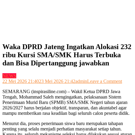
Waka DPRD Jateng Ingatkan Alokasi 232
ribu Kursi SMA/SMK Harus Terbuka
dan Bisa Dipertanggung jawabkan
NEWS
on
22 Mei 2026 21:40
23 Mei 2026 21:42
admin
Leave a Comment
Waka
SEMARANG (inspirasiline.com) – Wakil Ketua DPRD Jawa
DPRD
Tengah, Mohammad Saleh mengingatkan, pelaksanaan Sistem
Jateng
Penerimaan Murid Baru (SPMB) SMA/SMK Negeri tahun ajaran
Ingatk
2026/2027 harus berjalan objektif, transparan, dan akuntabel agar
Alokas
mampu memberikan rasa keadilan bagi seluruh calon peserta didik.
232
ribu
Menurut dia, proses penerimaan siswa baru merupakan tahapan
Kursi
penting yang selalu menjadi perhatian masyarakat setiap tahun.
SMA/
Karena itu, seluruh mekanisme seleksi harus dilakukan sesuai aturan