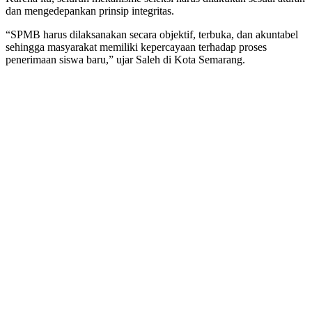
Harus
dan mengedepankan prinsip integritas.
Terbu
dan
“SPMB harus dilaksanakan secara objektif, terbuka, dan akuntabel
Bisa
sehingga masyarakat memiliki kepercayaan terhadap proses
Dipert
penerimaan siswa baru,” ujar Saleh di Kota Semarang.
jawab