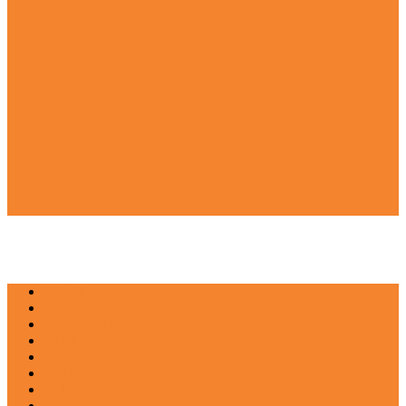
NEWS
EDUKASI
ENTERTAINMENT
IMPRESI
INOVASI
INSPIRASIANA
KULINER
NGASO