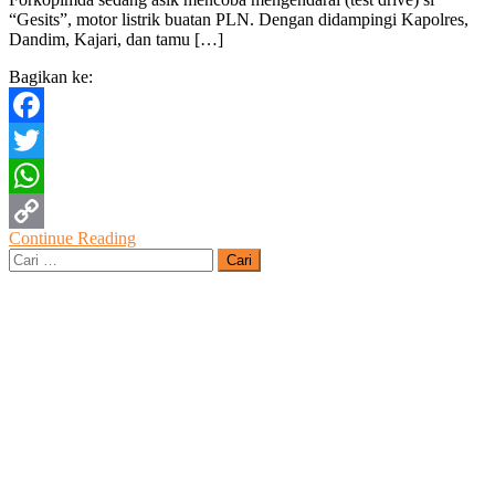
AJAK
“Gesits”, motor listrik buatan PLN. Dengan didampingi Kapolres,
PLN
Dandim, Kajari, dan tamu […]
SINERGI
TINGKATKAN
Bagikan ke:
LAYANAN
MASYARAKAT
Facebook
Twitter
WhatsApp
Continue Reading
Copy
Cari
untuk:
Link