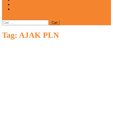
REDAKSI
CATATAN
site mode button
Cari
untuk:
Tag:
AJAK PLN