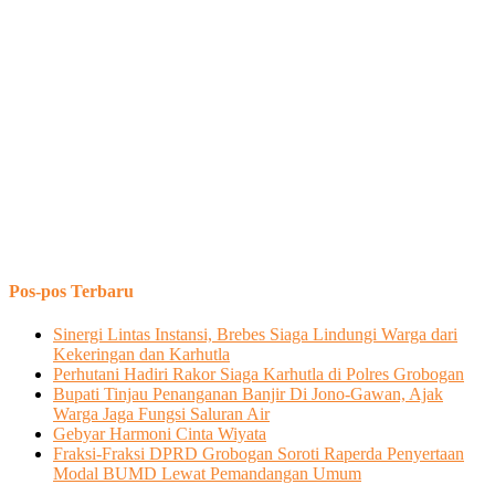
Pos-pos Terbaru
Sinergi Lintas Instansi, Brebes Siaga Lindungi Warga dari
Kekeringan dan Karhutla
Perhutani Hadiri Rakor Siaga Karhutla di Polres Grobogan
Bupati Tinjau Penanganan Banjir Di Jono-Gawan, Ajak
Warga Jaga Fungsi Saluran Air
Gebyar Harmoni Cinta Wiyata
Fraksi-Fraksi DPRD Grobogan Soroti Raperda Penyertaan
Modal BUMD Lewat Pemandangan Umum