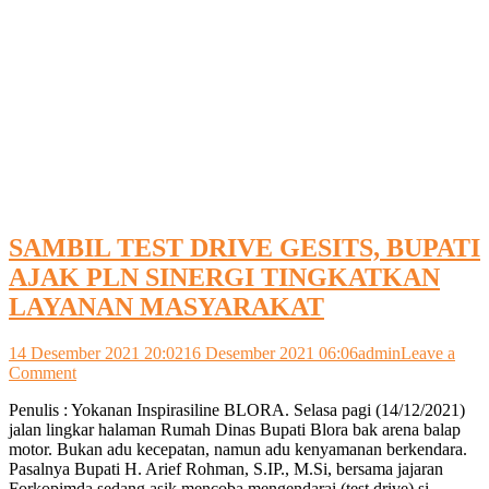
SAMBIL TEST DRIVE GESITS, BUPATI
AJAK PLN SINERGI TINGKATKAN
LAYANAN MASYARAKAT
14 Desember 2021 20:02
16 Desember 2021 06:06
admin
Leave a
on
Comment
SAMBIL
Penulis : Yokanan Inspirasiline BLORA. Selasa pagi (14/12/2021)
TEST
jalan lingkar halaman Rumah Dinas Bupati Blora bak arena balap
DRIVE
motor. Bukan adu kecepatan, namun adu kenyamanan berkendara.
GESITS,
Pasalnya Bupati H. Arief Rohman, S.IP., M.Si, bersama jajaran
BUPATI
Forkopimda sedang asik mencoba mengendarai (test drive) si