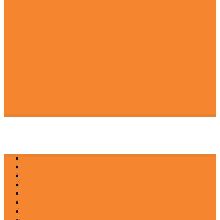
NEWS
EDUKASI
ENTERTAINMENT
IMPRESI
INOVASI
INSPIRASIANA
KULINER
NGASO