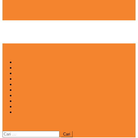
NEWS
EDUKASI
ENTERTAINMENT
IMPRESI
INOVASI
INSPIRASIANA
KULINER
NGASO
REDAKSI
CATATAN
site mode button
Cari