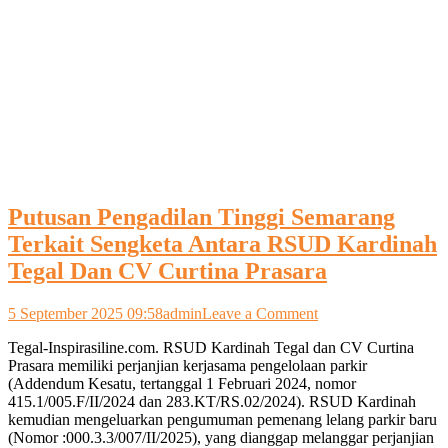
Putusan Pengadilan Tinggi Semarang
Terkait Sengketa Antara RSUD Kardinah
Tegal Dan CV Curtina Prasara
on
5 September 2025 09:58
admin
Leave a Comment
Putusan
Tegal-Inspirasiline.com. RSUD Kardinah Tegal dan CV Curtina
Pengadilan
Prasara memiliki perjanjian kerjasama pengelolaan parkir
Tinggi
(Addendum Kesatu, tertanggal 1 Februari 2024, nomor
Semarang
415.1/005.F/II/2024 dan 283.KT/RS.02/2024). RSUD Kardinah
Terkait
kemudian mengeluarkan pengumuman pemenang lelang parkir baru
Sengketa
(Nomor :000.3.3/007/II/2025), yang dianggap melanggar perjanjian
Antara