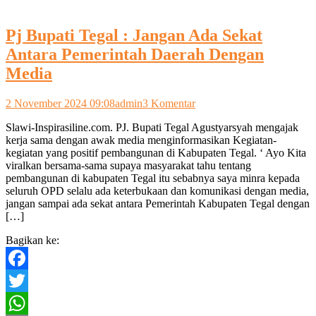
Pj Bupati Tegal : Jangan Ada Sekat
Antara Pemerintah Daerah Dengan
Media
pada
2 November 2024 09:08
admin
3 Komentar
Pj
Slawi-Inspirasiline.com. PJ. Bupati Tegal Agustyarsyah mengajak
Bupati
kerja sama dengan awak media menginformasikan Kegiatan-
Tegal
kegiatan yang positif pembangunan di Kabupaten Tegal. ‘ Ayo Kita
:
viralkan bersama-sama supaya masyarakat tahu tentang
Jangan
pembangunan di kabupaten Tegal itu sebabnya saya minra kepada
Ada
seluruh OPD selalu ada keterbukaan dan komunikasi dengan media,
Sekat
jangan sampai ada sekat antara Pemerintah Kabupaten Tegal dengan
Antara
[…]
Pemerintah
Daerah
Bagikan ke:
Dengan
Media
Facebook
Twitter