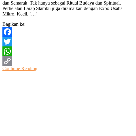
dan Semarak. Tak hanya sebagai Ritual Budaya dan Spiritual,
Budaya
Perhelatan Larap Slambu juga diramaikan dengan Expo Usaha
Dan
Mikro, Kecil, […]
Ekonomi
Lokal
Bagikan ke:
Facebook
Twitter
WhatsApp
Continue Reading
Copy
Link