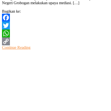
Negeri Grobogan melakukan upaya mediasi. […]
Pedagang
dan
Bagikan ke:
Pemdes
Putatsari
Grobogan
Facebook
Twitter
WhatsApp
Continue Reading
Copy
Link