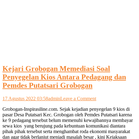
Kejari Grobogan Memediasi Soal
Penyegelan Kios Antara Pedagang dan
Pemdes Putatsari Grobogan
on
17 Agustus 2022 03:58
admin
Leave a Comment
Kejari
Grobogan-Inspirasiline.com. Sejak kejadian penyegelan 9 kios di
Grobogan
pasar Desa Putatsari Kec. Grobogan oleh Pemdes Putatsari karena
Memediasi
ke 9 pedagang tersebut belum memenuhi kewajibannya membayar
Soal
sewa kios yang berujung pada kebuntuan komunikasi diantara
Penyegelan
pihak pihak tersebut serta menghambat roda ekonomi masyarakat
Kios
dan agar tidak berlanjut menjadi masalah besar , kini Kejaksaan
Antara