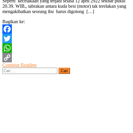
Seperti kecelakaan yang terjadi selasa 12 april 2922 sekitar pukul
Desa
20.39. WIB,, tabrakan antara kuda besi (motor) tak terelakan yang
Pesayangan
mengakibatkan seorang ibu harus digotong […]
Tegal,
Seorang
Bagikan ke:
Ibu
Terkapar
Facebook
Twitter
WhatsApp
Continue Reading
Copy
Cari
untuk:
Link