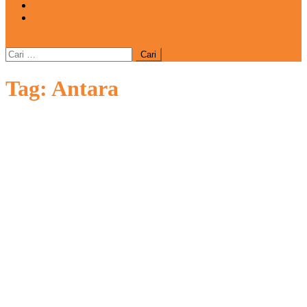
REDAKSI
CATATAN
site mode button
Cari
untuk:
Tag:
Antara