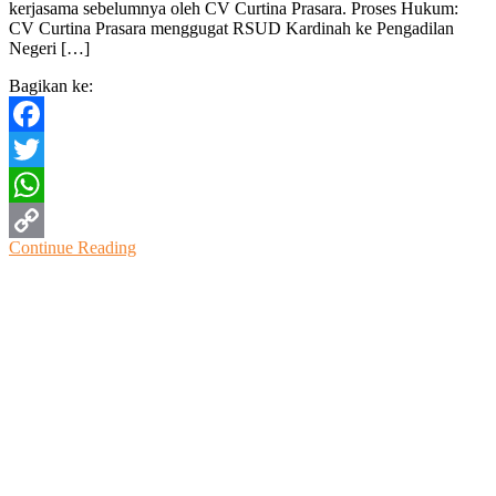
kerjasama sebelumnya oleh CV Curtina Prasara. Proses Hukum:
RSUD
CV Curtina Prasara menggugat RSUD Kardinah ke Pengadilan
Kardinah
Negeri […]
Tegal
Dan
Bagikan ke:
CV
Curtina
Prasara
Facebook
Twitter
WhatsApp
Continue Reading
Copy
Link