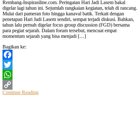
Rembang-Inspirasiline.com. Peringatan Hari Jadi Lasem bakal
lain
digelar lagi tahun ini. Sejumlah rangkaian kegiatan, telah di rancang.
Ada
Mulai dari pameran foto hingga kanaval batik. Terkait dengan
Pameran
penetapan Hari Jadi Lasem sendiri, sempat terjadi diskusi. Bahkan,
Foto
tahun lalu pernah digelar focus group discussion (FGD) bersama
Dan
para pegiat sejarah. Dalam forum tersebut, mencuat empat
Karnaval
momentum sejarah yang bisa menjadi […]
Batik,
Peringatan
Bagikan ke:
HUT
Lasem
Akan
Facebook
Digelar
Kembali
Twitter
WhatsApp
Continue Reading
Copy
Link