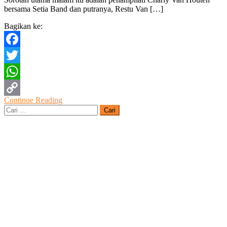
Resepsi
bersama Setia Band dan putranya, Restu Van […]
Hari
Jadi
Bagikan ke:
ke-
275
Kabupaten
Facebook
Blora
Twitter
WhatsApp
Continue Reading
Copy
Cari
untuk:
Link