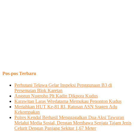
Pos-pos Terbaru
Perhutani Telawa Gelar Inspeksi Penggunaan B3 di
Persemaian Blok Karetan
Anggun Nugroho Plt Kadin Dikpora Kudus
Karawitan Laras Wredatama Memukau Penonton Kudus
Meriahkan HUT Ke-81 RI, Ratusan ASN Sragen Adu
Kekompakan
Polres Kendal Berhasil Menggagalkan Dua Aksi Tawuran
Melalui Media Sosial, Dengan Membawa Senjata Tajam Jenis
Celurit Dengan Panjang Sekitar 1,67 Meter