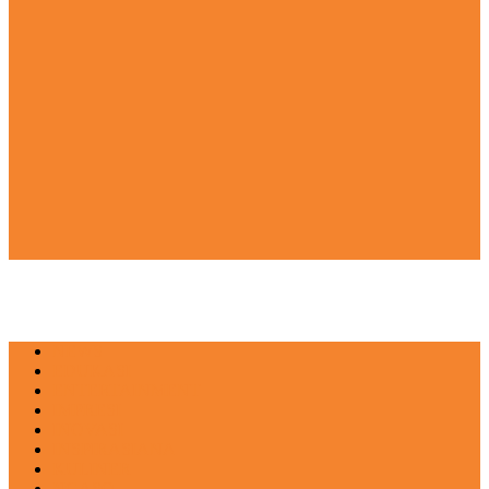
NEWS
EDUKASI
ENTERTAINMENT
IMPRESI
INOVASI
INSPIRASIANA
KULINER
NGASO