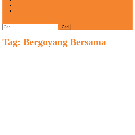
REDAKSI
CATATAN
site mode button
Cari
untuk:
Tag:
Bergoyang Bersama