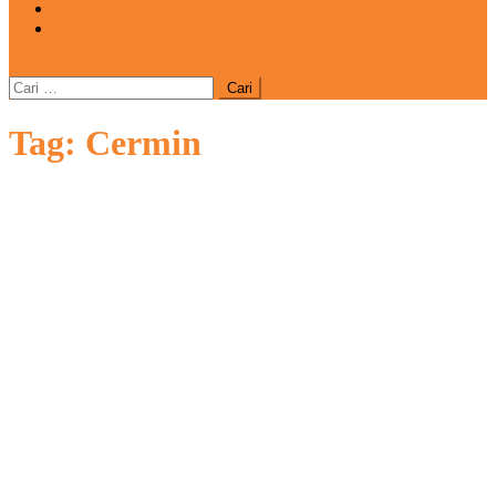
REDAKSI
CATATAN
site mode button
Cari
untuk:
Tag:
Cermin