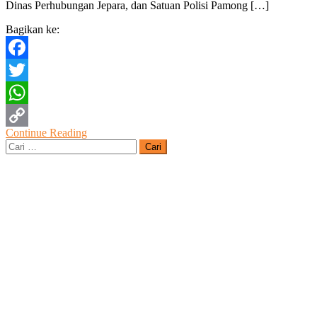
Dinas Perhubungan Jepara, dan Satuan Polisi Pamong […]
Bangsa
Menjadi
Bagikan ke:
Tema
Ops
Candi
Facebook
2023
Twitter
WhatsApp
Continue Reading
Copy
Cari
untuk:
Link