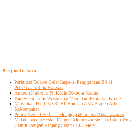
Pos-pos Terbaru
Perhutani Telawa Gelar Inspeksi Penggunaan B3 di
Persemaian Blok Karetan
Anggun Nugroho Plt Kadin Dikpora Kudus
Karawitan Laras Wredatama Memukau Penonton Kudus
Meriahkan HUT Ke-81 RI, Ratusan ASN Sragen Adu
Kekompakan
Polres Kendal Berhasil Menggagalkan Dua Aksi Tawuran
Melalui Media Sosial, Dengan Membawa Senjata Tajam Jenis
Celurit Dengan Panjang Sekitar 1,67 Meter