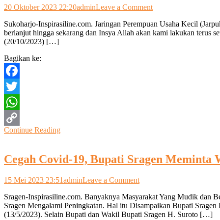
on
20 Oktober 2023 22:20
admin
Leave a Comment
Jarpuk
Sukoharjo-Inspirasiline.com. Jaringan Perempuan Usaha Kecil (Jarpuk
Berbagai
berlanjut hingga sekarang dan Insya Allah akan kami lakukan terus se
Sayur
(20/10/2023) […]
Berkah
Di
Bagikan ke:
Jumat
Berkah
Facebook
Twitter
WhatsApp
Continue Reading
Copy
Link
Cegah Covid-19, Bupati Sragen Meminta 
on
15 Mei 2023 23:51
admin
Leave a Comment
Cegah
Sragen-Inspirasiline.com. Banyaknya Masyarakat Yang Mudik dan B
Covid-
Sragen Mengalami Peningkatan. Hal itu Disampaikan Bupati Sragen
19,
(13/5/2023). Selain Bupati dan Wakil Bupati Sragen H. Suroto […]
Bupati