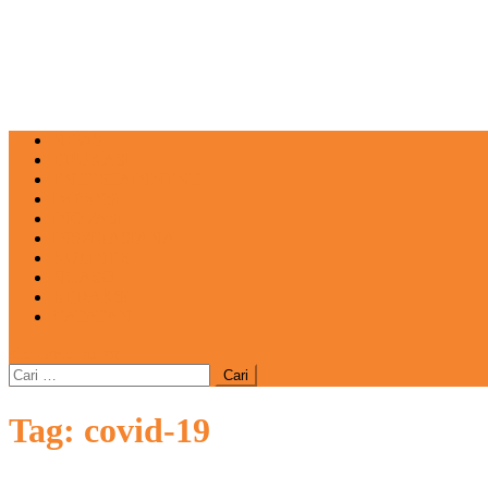
NEWS
EDUKASI
ENTERTAINMENT
IMPRESI
INOVASI
INSPIRASIANA
KULINER
NGASO
REDAKSI
CATATAN
site mode button
Cari
untuk:
Tag:
covid-19