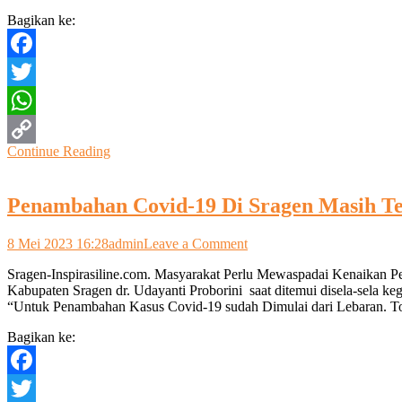
Sragen
Bagikan ke:
Meminta
Warga
Jaga
Facebook
Kesehatan
Twitter
WhatsApp
Continue Reading
Copy
Link
Penambahan Covid-19 Di Sragen Masih T
on
8 Mei 2023 16:28
admin
Leave a Comment
Penambahan
Sragen-Inspirasiline.com. Masyarakat Perlu Mewaspadai Kenaikan P
Covid-
Kabupaten Sragen dr. Udayanti Proborini saat ditemui disela-sela k
19
“Untuk Penambahan Kasus Covid-19 sudah Dimulai dari Lebaran. T
Di
Sragen
Bagikan ke:
Masih
Terkendali,
Masyarakat
Facebook
Agar