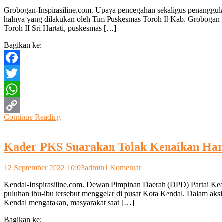
Jemput
Grobogan-Inspirasiline.com. Upaya pencegahan sekaligus penanggula
Bola
halnya yang dilakukan oleh Tim Puskesmas Toroh II Kab. Grobogan 
Di
Toroh II Sri Hartati, puskesmas […]
Car
Free
Bagikan ke:
Day,
Puskesmas
Toroh
Facebook
II
Grobogan
Twitter
Gelar
Vaksinasi
WhatsApp
Covid-
Continue Reading
19
Copy
Link
Kader PKS Suarakan Tolak Kenaikan H
pada
12 September 2022 10:03
admin
1 Komentar
Kader
Kendal-Inspirasiline.com. Dewan Pimpinan Daerah (DPD) Partai Kead
PKS
puluhan ibu-ibu tersebut menggelar di pusat Kota Kendal. Dalam aks
Suarakan
Kendal mengatakan, masyarakat saat […]
Tolak
Kenaikan
Bagikan ke:
Harga