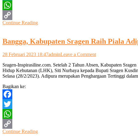
Waspada
Twitter
Dan
Pakai
WhatsApp
Masker
Continue Reading
Copy
Link
Bangga, Kabupaten Sragen Raih Piala Ad
on
28 Februari 2023 18:47
admin
Leave a Comment
Bangga,
Sragen-Inspirasiline.com. Setelah 2 Tahun Absen, Kabupaten Srage
Kabupaten
Hidup Kehutanan (LHK), Siti Nurbaya kepada Bupati Sragen Kusdin
Sragen
Selasa (28/2/2023). Adipura merupakan Penghargaan Tertinggi dala
Raih
Piala
Bagikan ke:
Adipura
Facebook
Twitter
WhatsApp
Continue Reading
Copy