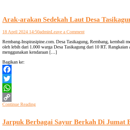
Arak-arakan Sedekah Laut Desa Tasikagu
on
18 April 2024 14:50
admin
Leave a Comment
Arak-
Rembang-Inspirasipine.com. Desa Tasikagung, Rembang, kembali mengge
arakan
oleh lebih dari 1.000 warga Desa Tasikagung dari 10 RT. Rangkaian a
Sedekah
menggunakan kendaraan […]
Laut
Desa
Bagikan ke:
Tasikagung
Berlangsung
Meriah
Facebook
Twitter
WhatsApp
Continue Reading
Copy
Link
Jarpuk Berbagai Sayur Berkah Di Jumat 