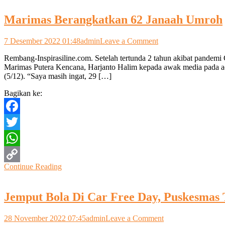
Link
Marimas Berangkatkan 62 Janaah Umroh
on
7 Desember 2022 01:48
admin
Leave a Comment
Marimas
Rembang-Inspirasiline.com. Setelah tertunda 2 tahun akibat pande
Berangkatkan
Marimas Putera Kencana, Harjanto Halim kepada awak media pada a
62
(5/12). “Saya masih ingat, 29 […]
Janaah
Umroh
Bagikan ke:
Facebook
Twitter
WhatsApp
Continue Reading
Copy
Link
Jemput Bola Di Car Free Day, Puskesmas 
on
28 November 2022 07:45
admin
Leave a Comment