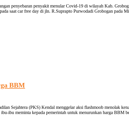
ngan penyebaran penyakit menular Covid-19 di wilayah Kab. Grobogan 
pada saat car free day di jln. R.Suprapto Purwodadi Grobogan pada
arga BBM
ilan Sejahtera (PKS) Kendal menggelar aksi flashmoob menolak kenaik
i ibu-ibu meminta kepada pemerintah untuk menurunkan harga BBM bersu