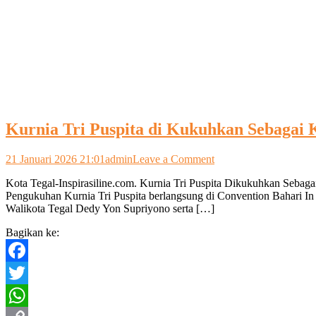
Kurnia Tri Puspita di Kukuhkan Sebagai
on
21 Januari 2026 21:01
admin
Leave a Comment
Kurnia
Kota Tegal-Inspirasiline.com. Kurnia Tri Puspita Dikukuhkan Seba
Tri
Pengukuhan Kurnia Tri Puspita berlangsung di Convention Bahari In
Puspita
Walikota Tegal Dedy Yon Supriyono serta […]
di
Kukuhkan
Bagikan ke:
Sebagai
Kepala
OJK
Facebook
Tegal
Twitter