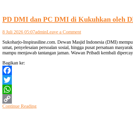
PD DMI dan PC DMI di Kukuhkan oleh DM
on
8 Juli 2026 05:07
admin
Leave a Comment
PD
Sukoharjo-Inspirasiline.com. Dewan Masjid Indonesia (DMI) mempun
DMI
umat, penyelesaian persoalan sosial, hingga pusat persatuan masyara
dan
mampu menjawab tantangan jaman. Wawan Pribadi kembali diperca
PC
DMI
Bagikan ke:
di
Kukuhkan
oleh
Facebook
DMI
Provinsi
Twitter
Jateng
WhatsApp
Continue Reading
Copy
Link