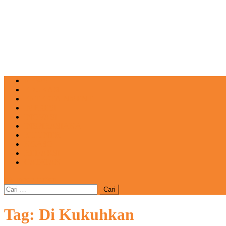
NEWS
EDUKASI
ENTERTAINMENT
IMPRESI
INOVASI
INSPIRASIANA
KULINER
NGASO
REDAKSI
CATATAN
site mode button
Cari
untuk:
Tag:
Di Kukuhkan