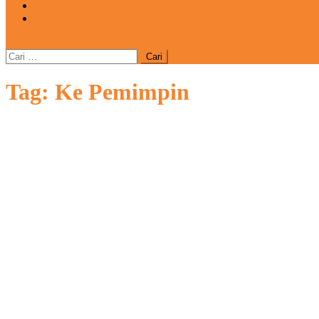
REDAKSI
CATATAN
site mode button
Cari
untuk:
Tag:
Ke Pemimpin