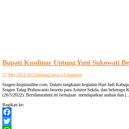
Bupati Kusdinar Untung Yuni Sukowati B
on
27 Mei 2022 16:22
admin
Leave a Comment
Bupati
Sragen-Inspirasiline.com. Dalam rangkaian kegiatan Hari Jadi Kabu
Kusdinar
Sragen Tatag Prabawanto beserta para Asisten Sekda, dan beberapa
Untung
(26/5/2022). Bersilaturahmi ini bertujuan mendapatkan arahan dan [
Yuni
Sukowati
Bagikan ke:
Bersilaturahmi
Ke
Pemimpin
Facebook
Pendahulu