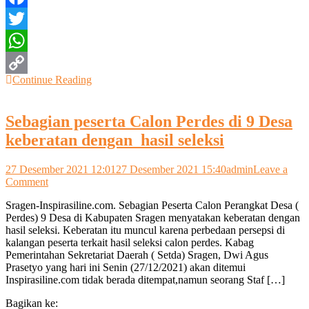
Facebook
Twitter
WhatsApp
Continue Reading
Copy
Link
Sebagian peserta Calon Perdes di 9 Desa
keberatan dengan hasil seleksi
27 Desember 2021 12:01
27 Desember 2021 15:40
admin
Leave a
on
Comment
Sebagian
Sragen-Inspirasiline.com. Sebagian Peserta Calon Perangkat Desa (
peserta
Perdes) 9 Desa di Kabupaten Sragen menyatakan keberatan dengan
Calon
hasil seleksi. Keberatan itu muncul karena perbedaan persepsi di
Perdes
kalangan peserta terkait hasil seleksi calon perdes. Kabag
di
Pemerintahan Sekretariat Daerah ( Setda) Sragen, Dwi Agus
9
Prasetyo yang hari ini Senin (27/12/2021) akan ditemui
Desa
Inspirasiline.com tidak berada ditempat,namun seorang Staf […]
keberatan
dengan
Bagikan ke:
hasil