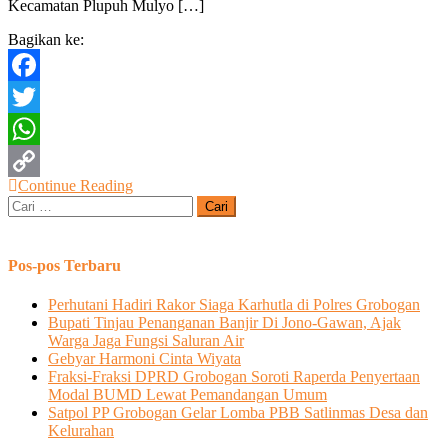
Kecamatan Plupuh Mulyo […]
tentang
pengelolaan
Bagikan ke:
aset
Desa
Facebook
Twitter
WhatsApp
Continue Reading
Copy
Cari
untuk:
Link
Pos-pos Terbaru
Perhutani Hadiri Rakor Siaga Karhutla di Polres Grobogan
Bupati Tinjau Penanganan Banjir Di Jono-Gawan, Ajak
Warga Jaga Fungsi Saluran Air
Gebyar Harmoni Cinta Wiyata
Fraksi-Fraksi DPRD Grobogan Soroti Raperda Penyertaan
Modal BUMD Lewat Pemandangan Umum
Satpol PP Grobogan Gelar Lomba PBB Satlinmas Desa dan
Kelurahan