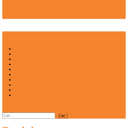
NEWS
EDUKASI
ENTERTAINMENT
IMPRESI
INOVASI
INSPIRASIANA
KULINER
NGASO
REDAKSI
CATATAN
site mode button
Cari
untuk: