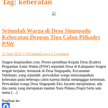
Tag:
keberatan
Sejumlah Warga di Desa Singopadu
Keberatan Dengan Tiga Calon Pilkades
PAW
on
22 Juni 2022 15:01
admin
Leave a Comment
Sejumlah
Sragen-Inspirasiline.com. Proses pemilihan Kepala Desa (Kades)
Warga
Pergantian Antar Waktu (PAW) sejumlah Desa di Kabupaten Sragen
di
tengah berjalan, termasuk di Desa Singopadu, Kecamatan
Desa
Sidoharjo, yang sejumlah perwakilan warga menyampaikan
Singopadu
keberatan pada beberapa calon karena dinilai melangggar ketentuan.
Keberatan
Perwakilan warga Desa Singopadu Eko Jayanto menjelaskan, ada
Dengan
dua nama yang merupakan mantan Nara Pidana (Napi) Serta satu
Tiga
nama […]
Calon
Pilkades
Bagikan ke:
PAW