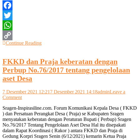
seleksi
Facebook
Twitter
WhatsApp
Continue Reading
Copy
Link
FKKD dan Praja keberatan dengan
Perbup No.76/2017 tentang pengelolaan
aset Desa
7 Desember 2021 12:21
7 Desember 2021 14:18
admin
Leave a
on
Comment
FKKD
Sragen-Inspirasiline.com. Forum Komunikasi Kepala Desa ( FKKD
dan
) dan Persatuan Perangkat Desa ( Praja) se Kabupaten Sragen
Praja
menyatakan keberatan dengan Peraturan Bupati ( Perbup) Sragen
keberatan
No.76/2017 Tentang Pengelolaan Aset Desa Hal itu disepakati
dengan
dalam Rapat Koordinasi ( Rakor ) antara FKKD dan Praja di
Perbup
Gedung Korpri Sragen Senin (6/12/2021) kemarin Ketua Praja
No.76/2017