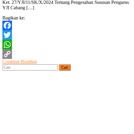
Ket. 27/YJI/11/SK/X/2024 Tentang Pengesahan Sususan Pengurus
Inisiasi
YJI Cabang […]
KJR
Bersama
Bagikan ke:
DKK
Facebook
Twitter
WhatsApp
Continue Reading
Copy
Cari
untuk:
Link