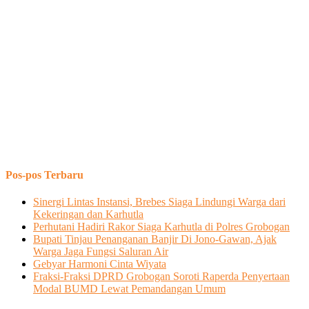
Pos-pos Terbaru
Sinergi Lintas Instansi, Brebes Siaga Lindungi Warga dari
Kekeringan dan Karhutla
Perhutani Hadiri Rakor Siaga Karhutla di Polres Grobogan
Bupati Tinjau Penanganan Banjir Di Jono-Gawan, Ajak
Warga Jaga Fungsi Saluran Air
Gebyar Harmoni Cinta Wiyata
Fraksi-Fraksi DPRD Grobogan Soroti Raperda Penyertaan
Modal BUMD Lewat Pemandangan Umum