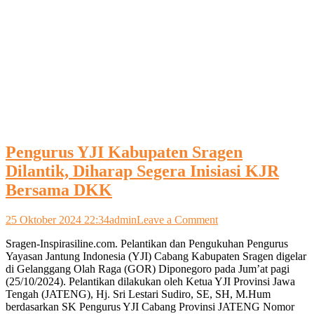
Pengurus YJI Kabupaten Sragen
Dilantik, Diharap Segera Inisiasi KJR
Bersama DKK
on
25 Oktober 2024 22:34
admin
Leave a Comment
Pengurus
Sragen-Inspirasiline.com. Pelantikan dan Pengukuhan Pengurus
YJI
Yayasan Jantung Indonesia (YJI) Cabang Kabupaten Sragen digelar
Kabupaten
di Gelanggang Olah Raga (GOR) Diponegoro pada Jum’at pagi
Sragen
(25/10/2024). Pelantikan dilakukan oleh Ketua YJI Provinsi Jawa
Dilantik,
Tengah (JATENG), Hj. Sri Lestari Sudiro, SE, SH, M.Hum
Diharap
berdasarkan SK Pengurus YJI Cabang Provinsi JATENG Nomor
Segera