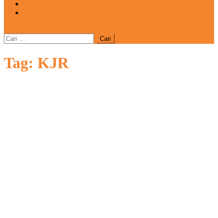
REDAKSI
CATATAN
site mode button
Cari
untuk:
Tag:
KJR