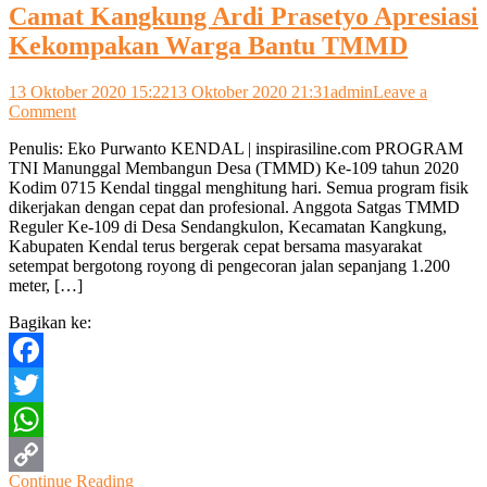
Camat Kangkung Ardi Prasetyo Apresiasi
Kekompakan Warga Bantu TMMD
13 Oktober 2020 15:22
13 Oktober 2020 21:31
admin
Leave a
on
Comment
Camat
Penulis: Eko Purwanto KENDAL | inspirasiline.com PROGRAM
Kangkung
TNI Manunggal Membangun Desa (TMMD) Ke-109 tahun 2020
Ardi
Kodim 0715 Kendal tinggal menghitung hari. Semua program fisik
Prasetyo
dikerjakan dengan cepat dan profesional. Anggota Satgas TMMD
Apresiasi
Reguler Ke-109 di Desa Sendangkulon, Kecamatan Kangkung,
Kekompakan
Kabupaten Kendal terus bergerak cepat bersama masyarakat
Warga
setempat bergotong royong di pengecoran jalan sepanjang 1.200
Bantu
meter, […]
TMMD
Bagikan ke:
Facebook
Twitter
WhatsApp
Continue Reading