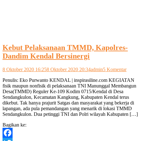
Kebut Pelaksanaan TMMD, Kapolres-
Dandim Kendal Bersinergi
pada
8 Oktober 2020 16:25
8 Oktober 2020 20:34
admin
5 Komentar
Kebut
Penulis: Eko Purwanto KENDAL | inspirasiline.com KEGIATAN
Pelaks
fisik maupun nonfisik di pelaksanaan TNI Manunggal Membangun
TMMD
Desa(TMMD) Reguler Ke-109 Kodim 0715/Kendal di Desa
Kapolr
Sendangkulon, Kecamatan Kangkung, Kabupaten Kendal terus
Dandi
dikebut. Tak hanya prajurit Satgas dan masyarakat yang bekerja di
Kendal
lapangan, ada pula pemandangan yang menarik di lokasi TMMD
Bersine
Sendangkulon. Dua petinggi TNI dan Polri wilayah Kabupaten […]
Bagikan ke: