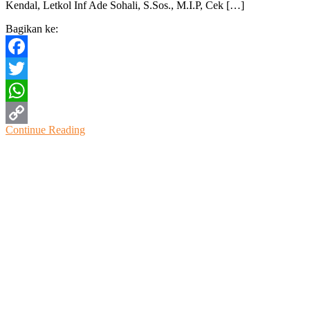
Kendal, Letkol Inf Ade Sohali, S.Sos., M.I.P, Cek […]
Kartika
18
Bagikan ke:
Bakti
Sosial
Cek
Facebook
Kesehatan
Geratis
Twitter
WhatsApp
Continue Reading
Copy
Link