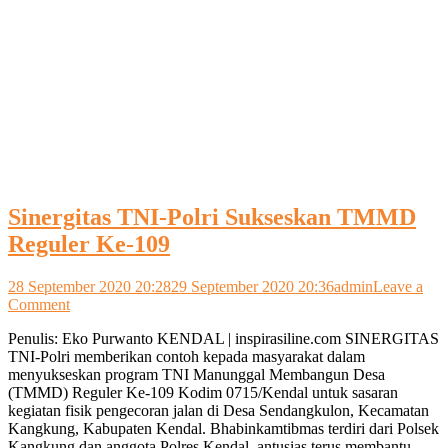
Sinergitas TNI-Polri Sukseskan TMMD
Reguler Ke-109
28 September 2020 20:28
29 September 2020 20:36
admin
Leave a
on
Comment
Sinergitas
Penulis: Eko Purwanto KENDAL | inspirasiline.com SINERGITAS
TNI-
TNI-Polri memberikan contoh kepada masyarakat dalam
Polri
menyukseskan program TNI Manunggal Membangun Desa
Sukseskan
(TMMD) Reguler Ke-109 Kodim 0715/Kendal untuk sasaran
TMMD
kegiatan fisik pengecoran jalan di Desa Sendangkulon, Kecamatan
Reguler
Kangkung, Kabupaten Kendal. Bhabinkamtibmas terdiri dari Polsek
Ke-
Kangkung dan anggota Polres Kendal, antusias terus membantu
109