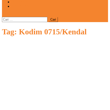
REDAKSI
CATATAN
site mode button
Cari
untuk:
Tag:
Kodim 0715/Kendal