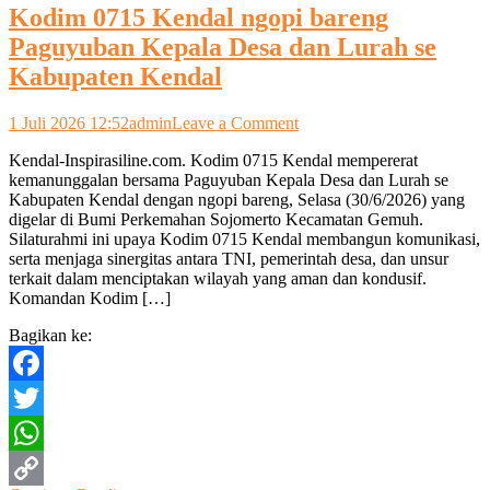
Kodim 0715 Kendal ngopi bareng
Paguyuban Kepala Desa dan Lurah se
Kabupaten Kendal
on
1 Juli 2026 12:52
admin
Leave a Comment
Kodim
Kendal-Inspirasiline.com. Kodim 0715 Kendal mempererat
0715
kemanunggalan bersama Paguyuban Kepala Desa dan Lurah se
Kendal
Kabupaten Kendal dengan ngopi bareng, Selasa (30/6/2026) yang
ngopi
digelar di Bumi Perkemahan Sojomerto Kecamatan Gemuh.
bareng
Silaturahmi ini upaya Kodim 0715 Kendal membangun komunikasi,
Paguyuban
serta menjaga sinergitas antara TNI, pemerintah desa, dan unsur
Kepala
terkait dalam menciptakan wilayah yang aman dan kondusif.
Desa
Komandan Kodim […]
dan
Lurah
Bagikan ke:
se
Kabupaten
Kendal
Facebook
Twitter
WhatsApp