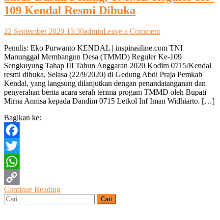
109 Kendal Resmi Dibuka
on
22 September 2020 15:30
admin
Leave a Comment
Sasar
Penulis: Eko Purwanto KENDAL | inspirasiline.com TNI
Dusun
Manunggal Membangun Desa (TMMD) Reguler Ke-109
Pening,
Sengkuyung Tahap III Tahun Anggaran 2020 Kodim 0715/Kendal
TMMD
resmi dibuka, Selasa (22/9/2020) di Gedung Abdi Praja Pemkab
Reguler
Kendal, yang langsung dilanjutkan dengan penandatanganan dan
Ke-
penyerahan berita acara serah terima progam TMMD oleh Bupati
109
Mirna Annisa kepada Dandim 0715 Letkol Inf Iman Widhiarto. […]
Kendal
Resmi
Bagikan ke:
Dibuka
Facebook
Twitter
WhatsApp
Continue Reading
Copy
Cari
untuk:
Link