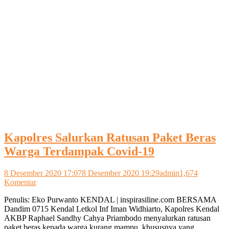
Kapolres Salurkan Ratusan Paket Beras
Warga Terdampak Covid-19
8 Desember 2020 17:07
8 Desember 2020 19:29
admin
1,674
pada
Komentar
Kapolres
Penulis: Eko Purwanto KENDAL | inspirasiline.com BERSAMA
Salurkan
Dandim 0715 Kendal Letkol Inf Iman Widhiarto, Kapolres Kendal
Ratusan
AKBP Raphael Sandhy Cahya Priambodo menyalurkan ratusan
Paket
paket beras kepada warga kurang mampu, khususnya yang
Beras