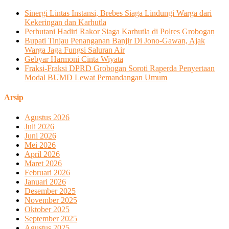
Sinergi Lintas Instansi, Brebes Siaga Lindungi Warga dari
Kekeringan dan Karhutla
Perhutani Hadiri Rakor Siaga Karhutla di Polres Grobogan
Bupati Tinjau Penanganan Banjir Di Jono-Gawan, Ajak
Warga Jaga Fungsi Saluran Air
Gebyar Harmoni Cinta Wiyata
Fraksi-Fraksi DPRD Grobogan Soroti Raperda Penyertaan
Modal BUMD Lewat Pemandangan Umum
Arsip
Agustus 2026
Juli 2026
Juni 2026
Mei 2026
April 2026
Maret 2026
Februari 2026
Januari 2026
Desember 2025
November 2025
Oktober 2025
September 2025
Agustus 2025