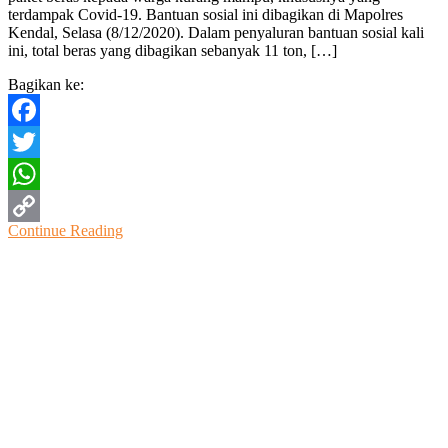
terdampak Covid-19. Bantuan sosial ini dibagikan di Mapolres
Warga
Kendal, Selasa (8/12/2020). Dalam penyaluran bantuan sosial kali
Terdampak
ini, total beras yang dibagikan sebanyak 11 ton, […]
Covid-
19
Bagikan ke:
Facebook
Twitter
WhatsApp
Continue Reading
Copy
Link