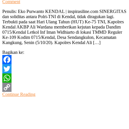
on
Comment
HUT
Penulis: Eko Purwanto KENDAL | inspirasiline.com SINERGITAS
Ke-
dan soliditas antara Polri-TNI di Kendal, tidak diragukan lagi.
75
Terbukti pada saat Hari Ulang Tahun (HUT) Ke-75 TNI, Kapolres
TNI,
Kendal AKBP Ali Wardana memberikan kejutan kepada Dandim
Kapolres
0715/Kendal Letkol Inf Iman Widhiarto di lokasi TMMD Reguler
Beri
Ke-109 Kodim 0715/Kendal, Desa Sendangkulon, Kecamatan
Kejutan
Kangkung, Senin (5/10/20). Kapolres Kendal Ali […]
Kue
Ulang
Bagikan ke:
Tahun
Dandim
Kendal
Facebook
Twitter
WhatsApp
Continue Reading
Copy
Link