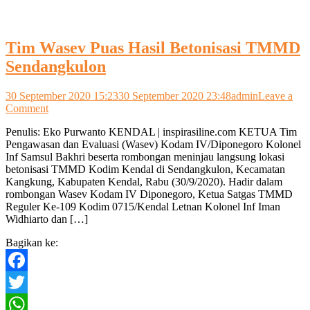
Tim Wasev Puas Hasil Betonisasi TMMD
Sendangkulon
30 September 2020 15:23
30 September 2020 23:48
admin
Leave a
on
Comment
Tim
Penulis: Eko Purwanto KENDAL | inspirasiline.com KETUA Tim
Wasev
Pengawasan dan Evaluasi (Wasev) Kodam IV/Diponegoro Kolonel
Puas
Inf Samsul Bakhri beserta rombongan meninjau langsung lokasi
Hasil
betonisasi TMMD Kodim Kendal di Sendangkulon, Kecamatan
Betonisasi
Kangkung, Kabupaten Kendal, Rabu (30/9/2020). Hadir dalam
TMMD
rombongan Wasev Kodam IV Diponegoro, Ketua Satgas TMMD
Sendangkulon
Reguler Ke-109 Kodim 0715/Kendal Letnan Kolonel Inf Iman
Widhiarto dan […]
Bagikan ke:
Facebook
Twitter