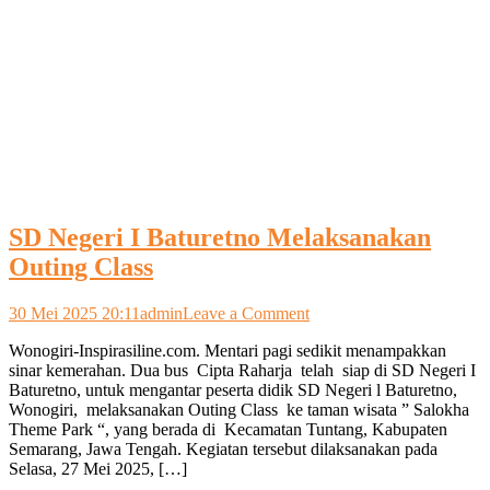
SD Negeri I Baturetno Melaksanakan
Outing Class
on
30 Mei 2025 20:11
admin
Leave a Comment
SD
Wonogiri-Inspirasiline.com. Mentari pagi sedikit menampakkan
Negeri
sinar kemerahan. Dua bus Cipta Raharja telah siap di SD Negeri I
I
Baturetno, untuk mengantar peserta didik SD Negeri l Baturetno,
Baturetno
Wonogiri, melaksanakan Outing Class ke taman wisata ” Salokha
Melaksanakan
Theme Park “, yang berada di Kecamatan Tuntang, Kabupaten
Outing
Semarang, Jawa Tengah. Kegiatan tersebut dilaksanakan pada
Class
Selasa, 27 Mei 2025, […]