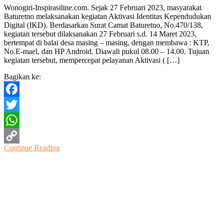
Wonogiri-Inspirasiline.com. Sejak 27 Februari 2023, masyarakat
Baturetno
Baturetno melaksanakan kegiatan Aktivasi Identitas Kependudukan
Melaksanakan
Digital (IKD). Berdasarkan Surat Camat Baturetno, No.470/138,
Aktivasi
kegiatan tersebut dilaksanakan 27 Februari s.d. 14 Maret 2023,
IKD
bertempat di balai desa masing – masing, dengan membawa : KTP,
No.E-mael, dan HP Android. Diawali pukul 08.00 – 14.00. Tujuan
kegiatan tersebut, mempercepat pelayanan Aktivasi ( […]
Bagikan ke:
Facebook
Twitter
WhatsApp
Continue Reading
Copy
Link