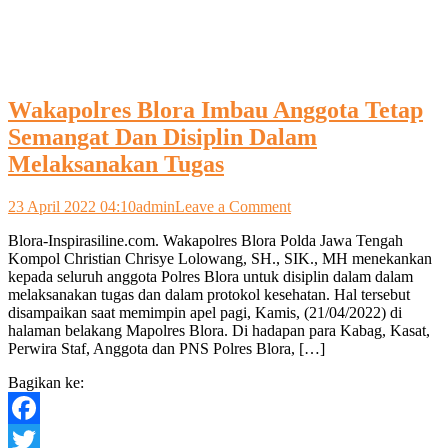
Wakapolres Blora Imbau Anggota Tetap
Semangat Dan Disiplin Dalam
Melaksanakan Tugas
on
23 April 2022 04:10
admin
Leave a Comment
Wakapolres
Blora-Inspirasiline.com. Wakapolres Blora Polda Jawa Tengah
Blora
Kompol Christian Chrisye Lolowang, SH., SIK., MH menekankan
Imbau
kepada seluruh anggota Polres Blora untuk disiplin dalam dalam
Anggota
melaksanakan tugas dan dalam protokol kesehatan. Hal tersebut
Tetap
disampaikan saat memimpin apel pagi, Kamis, (21/04/2022) di
Semangat
halaman belakang Mapolres Blora. Di hadapan para Kabag, Kasat,
Dan
Perwira Staf, Anggota dan PNS Polres Blora, […]
Disiplin
Dalam
Bagikan ke:
Melaksanakan
Tugas
Facebook