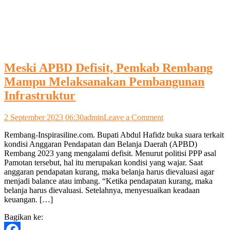
Meski APBD Defisit, Pemkab Rembang
Mampu Melaksanakan Pembangunan
Infrastruktur
on
2 September 2023 06:30
admin
Leave a Comment
Meski
Rembang-Inspirasiline.com. Bupati Abdul Hafidz buka suara terkait
APBD
kondisi Anggaran Pendapatan dan Belanja Daerah (APBD)
Defisit,
Rembang 2023 yang mengalami defisit. Menurut politisi PPP asal
Pemkab
Pamotan tersebut, hal itu merupakan kondisi yang wajar. Saat
Rembang
anggaran pendapatan kurang, maka belanja harus dievaluasi agar
Mampu
menjadi balance atau imbang. “Ketika pendapatan kurang, maka
Melaksanakan
belanja harus dievaluasi. Setelahnya, menyesuaikan keadaan
Pembangunan
keuangan. […]
Infrastruktur
Bagikan ke: