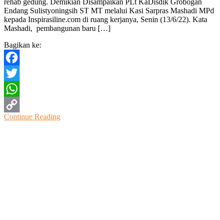
rehab gedung. Demikian Disampaikan PLt KaDisdik Grobogan
Disdik
Endang Sulistyoningsih ST MT melalui Kasi Sarpras Mashadi MPd
Grobogan
kepada Inspirasiline.com di ruang kerjanya, Senin (13/6/22). Kata
Siap
Mashadi, pembangunan baru […]
Melaksanakan
Upaya
Bagikan ke:
Perbaikan
Facebook
Twitter
WhatsApp
Continue Reading
Copy
Link