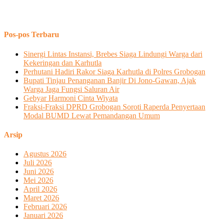
Pos-pos Terbaru
Sinergi Lintas Instansi, Brebes Siaga Lindungi Warga dari
Kekeringan dan Karhutla
Perhutani Hadiri Rakor Siaga Karhutla di Polres Grobogan
Bupati Tinjau Penanganan Banjir Di Jono-Gawan, Ajak
Warga Jaga Fungsi Saluran Air
Gebyar Harmoni Cinta Wiyata
Fraksi-Fraksi DPRD Grobogan Soroti Raperda Penyertaan
Modal BUMD Lewat Pemandangan Umum
Arsip
Agustus 2026
Juli 2026
Juni 2026
Mei 2026
April 2026
Maret 2026
Februari 2026
Januari 2026