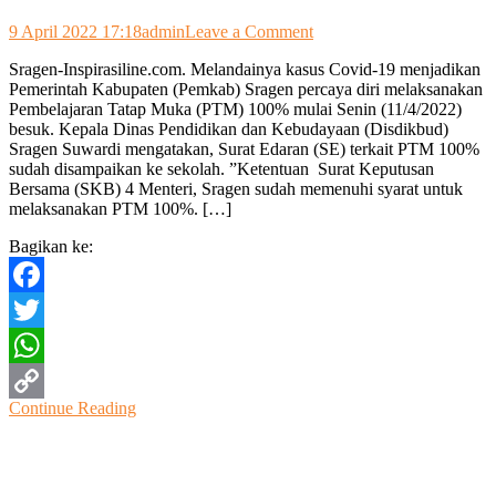
on
9 April 2022 17:18
admin
Leave a Comment
Pemkab
Sragen-Inspirasiline.com. Melandainya kasus Covid-19 menjadikan
Sragen
Pemerintah Kabupaten (Pemkab) Sragen percaya diri melaksanakan
Senin
Pembelajaran Tatap Muka (PTM) 100% mulai Senin (11/4/2022)
(11/4/2022)
besuk. Kepala Dinas Pendidikan dan Kebudayaan (Disdikbud)
Melaksanakan
Sragen Suwardi mengatakan, Surat Edaran (SE) terkait PTM 100%
PTM
sudah disampaikan ke sekolah. ”Ketentuan Surat Keputusan
100%
Bersama (SKB) 4 Menteri, Sragen sudah memenuhi syarat untuk
melaksanakan PTM 100%. […]
Bagikan ke:
Facebook
Twitter
WhatsApp
Continue Reading
Copy
Link