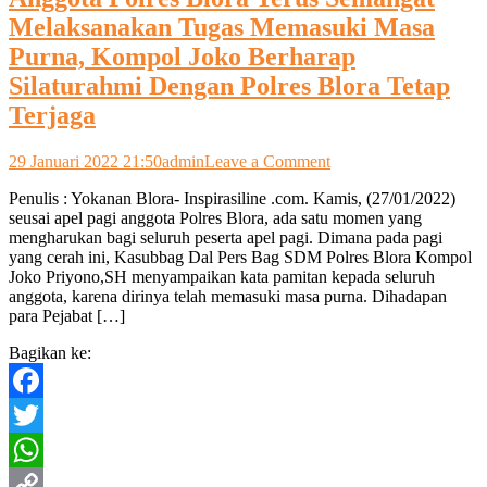
Melaksanakan Tugas Memasuki Masa
Purna, Kompol Joko Berharap
Silaturahmi Dengan Polres Blora Tetap
Terjaga
on
29 Januari 2022 21:50
admin
Leave a Comment
Pamitan,
Penulis : Yokanan Blora- Inspirasiline .com. Kamis, (27/01/2022)
Kompol
seusai apel pagi anggota Polres Blora, ada satu momen yang
Joko
mengharukan bagi seluruh peserta apel pagi. Dimana pada pagi
Priyono
yang cerah ini, Kasubbag Dal Pers Bag SDM Polres Blora Kompol
Ajak
Joko Priyono,SH menyampaikan kata pamitan kepada seluruh
Anggota
anggota, karena dirinya telah memasuki masa purna. Dihadapan
Polres
para Pejabat […]
Blora
Terus
Bagikan ke:
Semangat
Melaksanakan
Tugas
Facebook
Memasuki
Masa
Twitter
Purna,
Kompol
WhatsApp