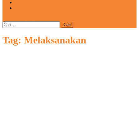
REDAKSI
CATATAN
site mode button
Cari
untuk:
Tag:
Melaksanakan