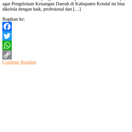
agar Pengelolaan Keuangan Daerah di Kabupaten Kendal ini bisa
Segera
dikelola dengan baik, profesional dan […]
Membuat
Aturan
Bagikan ke:
Untuk
Melaksanakan
Perda
Facebook
Twitter
WhatsApp
Continue Reading
Copy
Link