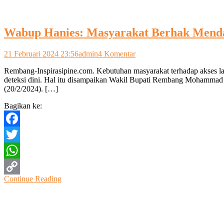
Wabup Hanies: Masyarakat Berhak Menda
pada
21 Februari 2024 23:56
admin
4 Komentar
Wabup
Rembang-Inspirasipine.com. Kebutuhan masyarakat terhadap akses laya
Hanies:
deteksi dini. Hal itu disampaikan Wakil Bupati Rembang Mohammad 
Masyarakat
(20/2/2024). […]
Berhak
Mendapatkan
Bagikan ke:
Pelayanan
Kesehatan
Yang
Facebook
Terbaik
Twitter
WhatsApp
Continue Reading
Copy
Link