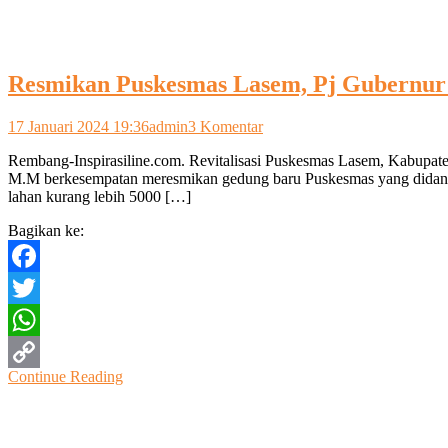
Resmikan Puskesmas Lasem, Pj Gubernur 
pada
17 Januari 2024 19:36
admin
3 Komentar
Resmikan
Rembang-Inspirasiline.com. Revitalisasi Puskesmas Lasem, Kabupaten
Puskesmas
M.M berkesempatan meresmikan gedung baru Puskesmas yang didanai 
Lasem,
lahan kurang lebih 5000 […]
Pj
Gubernur
Bagikan ke:
:
Seperti
Rumah
Facebook
Sakit
Tipe
Twitter
B
WhatsApp
Continue Reading
Copy
Link