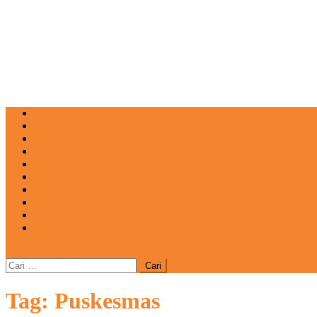
NEWS
EDUKASI
ENTERTAINMENT
IMPRESI
INOVASI
INSPIRASIANA
KULINER
NGASO
REDAKSI
CATATAN
site mode button
Cari
untuk:
Tag:
Puskesmas