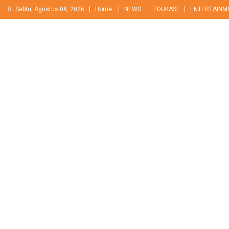
Skip
Sabtu, Agustus 08, 2026
Home
NEWS
EDUKASI
ENTERTAINM
to
content