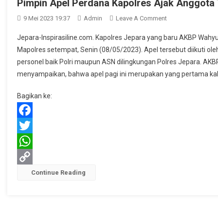
Pimpin Apel Perdana Kapolres Ajak Anggota T
On
9 Mei 2023 19:37
Admin
Leave A Comment
Pimpin
Jepara-Inspirasiline.com. Kapolres Jepara yang baru AKBP Wahy
Apel
Mapolres setempat, Senin (08/05/2023). Apel tersebut diikuti ol
Perdana
personel baik Polri maupun ASN dilingkungan Polres Jepara. A
Kapolres
menyampaikan, bahwa apel pagi ini merupakan yang pertama kali
Ajak
Anggota
Bagikan ke:
Tingkatkan
Soliditas
Dan
Facebook
Sinergitas
Twitter
WhatsApp
Copy
Continue Reading
Link